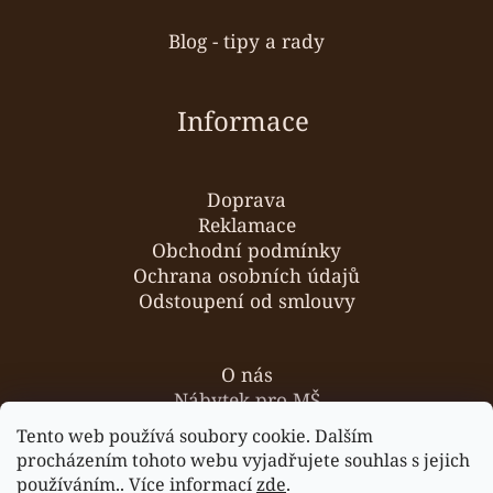
Blog - tipy a rady
Informace
Doprava
Reklamace
Obchodní podmínky
Ochrana osobních údajů
Odstoupení od smlouvy
O nás
Nábytek pro MŠ
Hodnocení obchodu
Tento web používá soubory cookie. Dalším
Kontakty
procházením tohoto webu vyjadřujete souhlas s jejich
používáním.. Více informací
zde
.