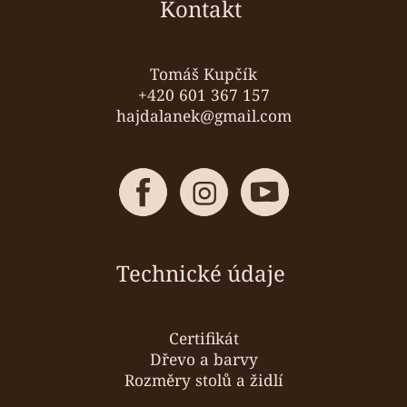
a
Kontakt
t
í
Tomáš Kupčík
+420 601 367 157
hajdalanek@gmail.com
Technické údaje
Certifikát
Dřevo a barvy
Rozměry stolů a židlí