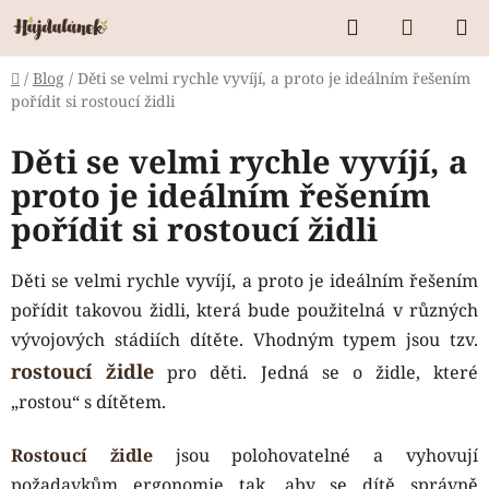
Přejít
Hledat
NÁKUP
na
KOŠÍK
obsah
Domů
/
Blog
/
Děti se velmi rychle vyvíjí, a proto je ideálním řešením
pořídit si rostoucí židli
Děti se velmi rychle vyvíjí, a
proto je ideálním řešením
pořídit si rostoucí židli
Děti se velmi rychle vyvíjí, a proto je ideálním řešením
pořídit takovou židli, která bude použitelná v různých
vývojových stádiích dítěte. Vhodným typem jsou tzv.
rostoucí židle
pro děti. Jedná se o židle, které
„rostou“ s dítětem.
Rostoucí židle
jsou polohovatelné a vyhovují
požadavkům ergonomie tak, aby se dítě správně