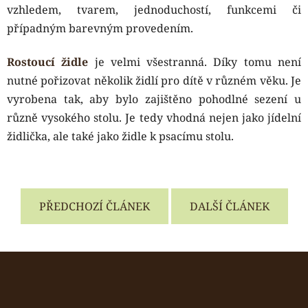
vzhledem, tvarem, jednoduchostí, funkcemi či
případným barevným provedením.
Rostoucí židle
je velmi všestranná. Díky tomu není
nutné pořizovat několik židlí pro dítě v různém věku. Je
vyrobena tak, aby bylo zajištěno pohodlné sezení u
různě vysokého stolu. Je tedy vhodná nejen jako jídelní
židlička, ale také jako židle k psacímu stolu.
PŘEDCHOZÍ ČLÁNEK
DALŠÍ ČLÁNEK
Z
á
p