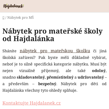
Přejít
na
obsah
Domů
/
Nábytek pro MŠ
Nábytek pro mateřské školy
od Hajdalánka
nábytek pro mateřskou školku
Sháníte
či jiná
školská zařízení? Pak byste měli důkladně vybírat,
neboť je to silně specifická kategorie nábytku. Musí být
nejen vizuálně příjemný, ale také
odolný
,
snadno
skladovatelný
,
přemístitelný
a
udržovatelný
–
a především –
bezpečný
. Nábytek pro děti od
Hajdalánka všechny tyto ohledy splňuje.
Kontaktujte Hajdalanek.cz