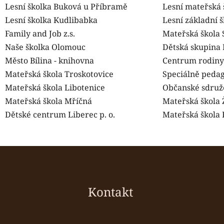
Lesní školka Buková u Příbramě
Lesní mateřská 
Lesní školka Kudlibabka
Lesní základní 
Family and Job z.s.
Mateřská škola 
Naše školka Olomouc
Dětská skupina 
Město Bílina - knihovna
Centrum rodiny 
Mateřská škola Troskotovice
Speciálně pedag
Mateřská škola Libotenice
Občanské sdruže
Mateřská škola Mříčná
Mateřská škola 
Dětské centrum Liberec p. o.
Mateřská škola 
Z
á
p
a
Kontakt
t
í