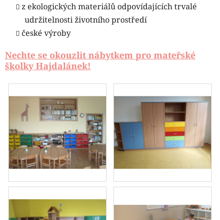
z ekologických materiálů odpovídajících trvalé
udržitelnosti životního prostředí
české výroby
Nechte se okouzlit nábytkem pro mateřské
školky Hajdalánek!