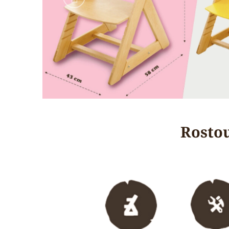
Rostou
..