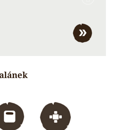
dalánek
..