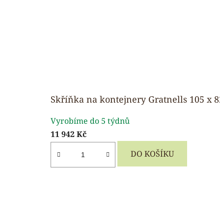
Skříňka na kontejnery Gratnells 105 x 
Průměrné
Vyrobíme do 5 týdnů
hodnocení
11 942 Kč
produktu
je
DO KOŠÍKU
5,0
z
5
hvězdiček.