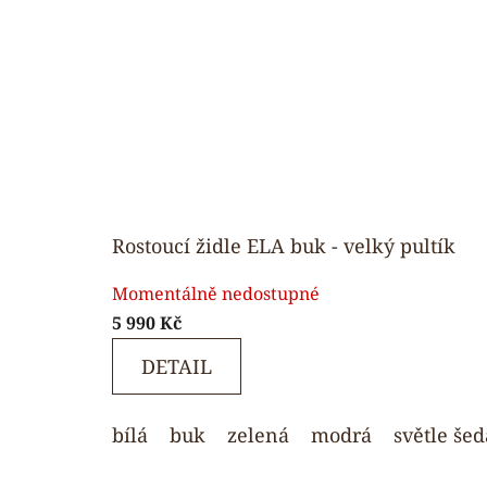
Rostoucí židle ELA buk - velký pultík
Průměrné
Momentálně nedostupné
hodnocení
5 990 Kč
produktu
je
DETAIL
5,0
z
bílá
buk
zelená
modrá
světle šed
5
hvězdiček.