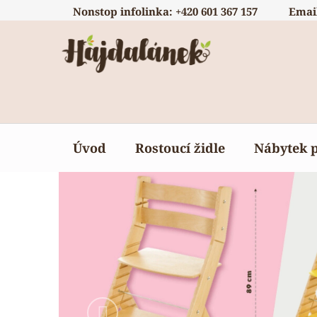
Přejít
Nonstop infolinka: +420 601 367 157
Emai
na
obsah
Úvod
Rostoucí židle
Nábytek 
Předchozí