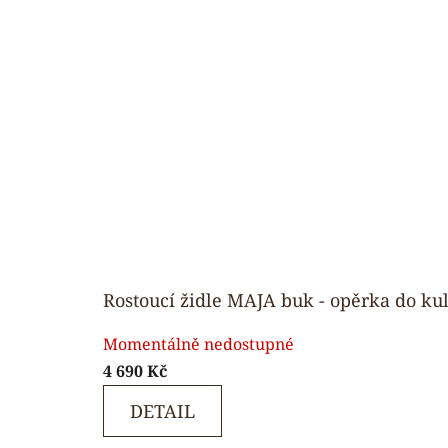
Rostoucí židle MAJA buk - opěrka do ku
Průměrné
Momentálně nedostupné
hodnocení
4 690 Kč
produktu
je
DETAIL
5,0