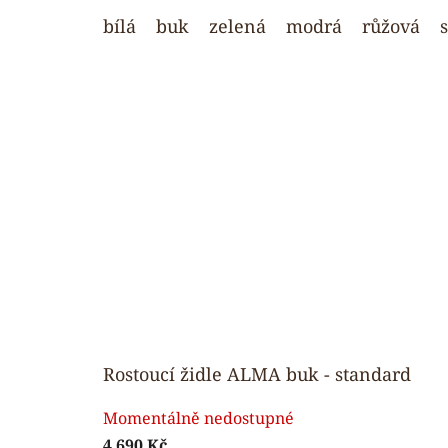
z
bílá
buk
zelená
modrá
růžová
5
hvězdiček.
Rostoucí židle ALMA buk - standard
Průměrné
Momentálně nedostupné
hodnocení
4 690 Kč