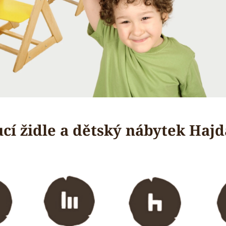
cí židle a dětský nábytek Haj
..
..
..