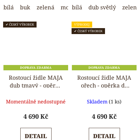
bílá
buk
zelená
modrá
bílá
růžová
dub světlý
světle šedá
zelená
✔ ČESKÝ VÝROBEK
VÝPRODEJ
✔ ČESKÝ VÝROBEK
DOPRAVA ZDARMA
DOPRAVA ZDARMA
Rostoucí židle MAJA
Rostoucí židle MAJA
dub tmavý - opěrka
ořech - opěrka do
do kulata
kulata
Průměrné
Průměrné
Momentálně nedostupné
Skladem
(1 ks)
hodnocení
hodnocení
produktu
produktu
4 690 Kč
4 690 Kč
je
je
5,0
5,0
DETAIL
DETAIL
z
z