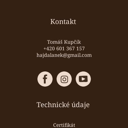
á
p
a
Kontakt
t
í
Tomáš Kupčík
+420 601 367 157
hajdalanek@gmail.com
Technické údaje
Certifikát