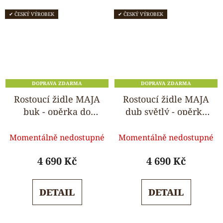
✔ ČESKÝ VÝROBEK
✔ ČESKÝ VÝROBEK
DOPRAVA ZDARMA
DOPRAVA ZDARMA
Rostoucí židle MAJA
Rostoucí židle MAJA
buk - opěrka do
dub světlý - opěrka
kulata
do kulata
Průměrné
Průměrné
Momentálně nedostupné
Momentálně nedostupné
hodnocení
hodnocení
produktu
produktu
4 690 Kč
4 690 Kč
je
je
5,0
5,0
DETAIL
DETAIL
z
z
5
5
hvězdiček.
hvězdiček.