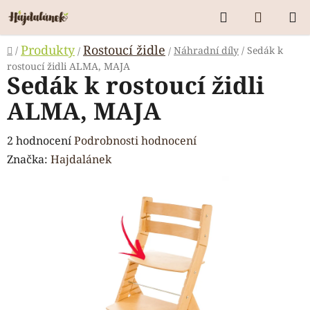
Přejít
Hledat
NÁKUP
na
KOŠÍK
obsah
Domů
Produkty
Rostoucí židle
/
Náhradní díly
/
Sedák k
/
/
rostoucí židli ALMA, MAJA
Sedák k rostoucí židli
ALMA, MAJA
Průměrné
2 hodnocení
Podrobnosti hodnocení
hodnocení
Značka:
Hajdalánek
produktu
je
5,0
z
5
hvězdiček.