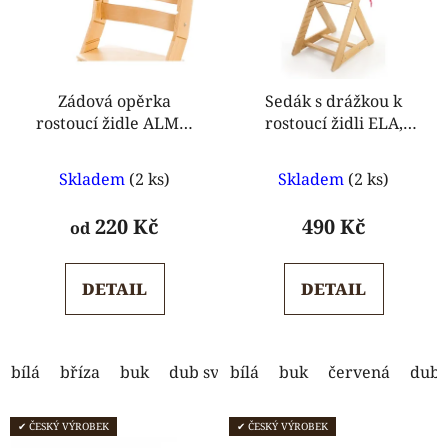
Zádová opěrka
Sedák s drážkou k
rostoucí židle ALMA,
rostoucí židli ELA,
ELA
ANETA
Průměrné
Průměrné
Skladem
(2 ks)
Skladem
(2 ks)
hodnocení
hodnocení
produktu
produktu
220 Kč
490 Kč
od
je
je
5,0
5,0
DETAIL
DETAIL
z
z
5
5
hvězdiček.
hvězdiček.
bílá
bříza
buk
dub světlý
bílá
dub tmavý
buk
červená
ořech
dub 
s
✔ ČESKÝ VÝROBEK
✔ ČESKÝ VÝROBEK