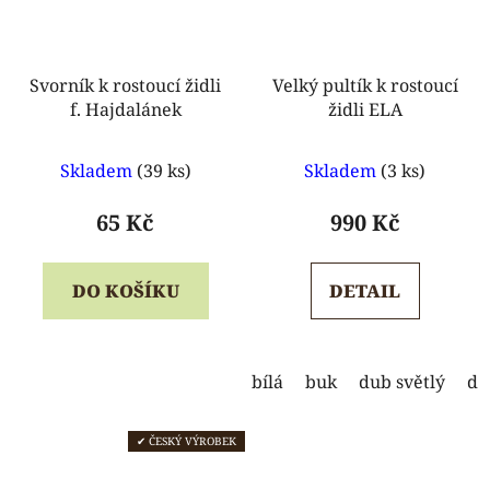
Svorník k rostoucí židli
Velký pultík k rostoucí
f. Hajdalánek
židli ELA
Průměrné
Průměrné
Skladem
(39 ks)
Skladem
(3 ks)
hodnocení
hodnocení
produktu
produktu
65 Kč
990 Kč
je
je
5,0
5,0
DO KOŠÍKU
DETAIL
z
z
5
5
hvězdiček.
hvězdiček.
bílá
buk
dub světlý
du
✔ ČESKÝ VÝROBEK