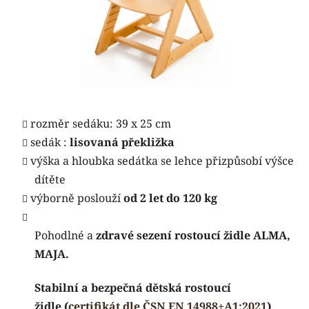
rozměr sedáku: 39 x 25 cm
sedák :
lisovaná překližka
výška a hloubka sedátka se lehce přizpůsobí výšce
dítěte
výborně poslouží
od 2 let do 120 kg
Pohodlné a
zdravé sezení rostoucí židle ALMA,
MAJA.
Stabilní a bezpečná dětská rostoucí
židle
(
certifikát dle ČSN EN 14988+A1:2021
)