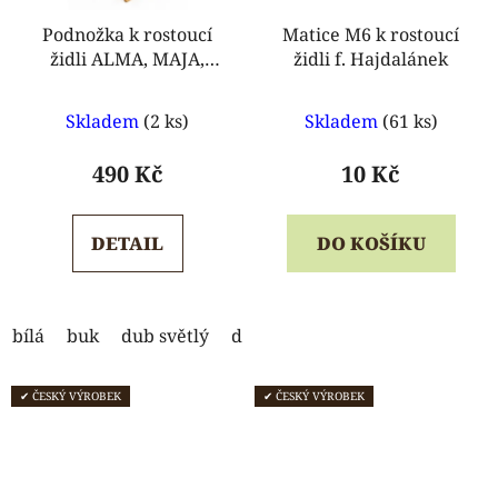
Podnožka k rostoucí
Matice M6 k rostoucí
židli ALMA, MAJA,
židli f. Hajdalánek
ELA, ANETA
Průměrné
Průměrné
Skladem
(2 ks)
Skladem
(61 ks)
hodnocení
hodnocení
produktu
produktu
490 Kč
10 Kč
je
je
5,0
5,0
DETAIL
DO KOŠÍKU
z
z
5
5
hvězdiček.
hvězdiček.
bílá
buk
dub světlý
dub tmavý
modrá
ořech
✔ ČESKÝ VÝROBEK
✔ ČESKÝ VÝROBEK