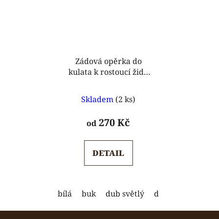
Zádová opěrka do
kulata k rostoucí židli
MAJA
Průměrné
Skladem
(2 ks)
hodnocení
produktu
270 Kč
od
je
5,0
DETAIL
z
5
hvězdiček.
bílá
buk
dub světlý
dub tmavý
oře
Z