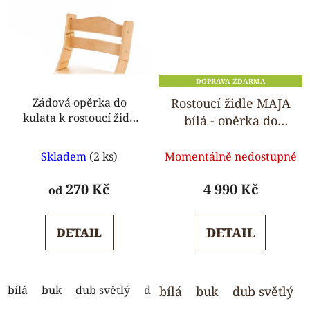
DOPRAVA ZDARMA
Zádová opěrka do
Rostoucí židle MAJA
kulata k rostoucí židli
bílá - opěrka do
MAJA
kulata
Průměrné
Průměrné
Skladem
(2 ks)
Momentálně nedostupné
hodnocení
hodnocení
produktu
produktu
270 Kč
4 990 Kč
od
je
je
5,0
5,0
DETAIL
DETAIL
z
z
5
5
hvězdiček.
hvězdiček.
bílá
buk
dub světlý
dub tmavý
ořech
wenge
bílá
buk
dub světlý