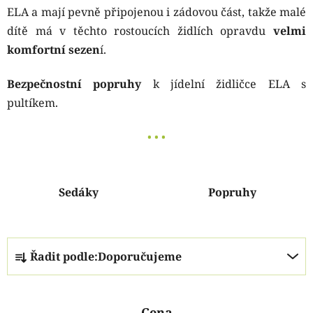
ELA a mají pevně připojenou i zádovou část, takže malé
dítě má v těchto rostoucích židlích opravdu
velmi
komfortní sezen
í.
Bezpečnostní popruhy
k jídelní židličce ELA s
pultíkem.
• • •
Sedáky
Popruhy
Ř
Řadit podle:
Doporučujeme
a
z
e
Cena