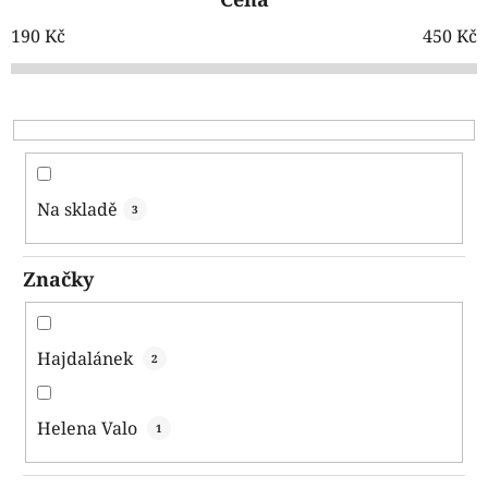
n
í
190
Kč
450
Kč
p
r
o
d
u
k
Na skladě
3
t
ů
Značky
Hajdalánek
2
Helena Valo
1