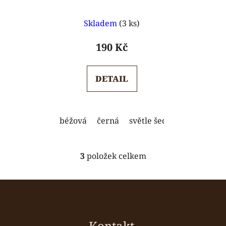
Průměrné
Skladem
(3 ks)
hodnocení
produktu
190 Kč
je
5,0
DETAIL
z
5
hvězdiček.
béžová
černá
světle šedá
3
položek celkem
O
v
l
Z
á
á
d
p
a
a
Kontakt