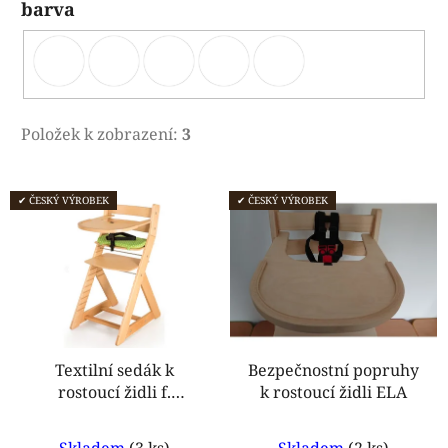
barva
Položek k zobrazení:
3
V
✔ ČESKÝ VÝROBEK
✔ ČESKÝ VÝROBEK
ý
p
i
s
p
r
o
Textilní sedák k
Bezpečnostní popruhy
rostoucí židli f.
k rostoucí židli ELA
d
Hajdalánek
u
Průměrné
Skladem
(3 ks)
Skladem
(2 ks)