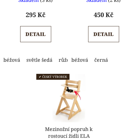
k
hodnocení
t
produktu
295 Kč
450 Kč
ů
je
5,0
DETAIL
DETAIL
z
5
hvězdiček.
béžová
světle šedá
růžová - mráčky
béžová
černá
růžová - lišky
✔ ČESKÝ VÝROBEK
Mezinožní popruh k
rostoucí židli ELA