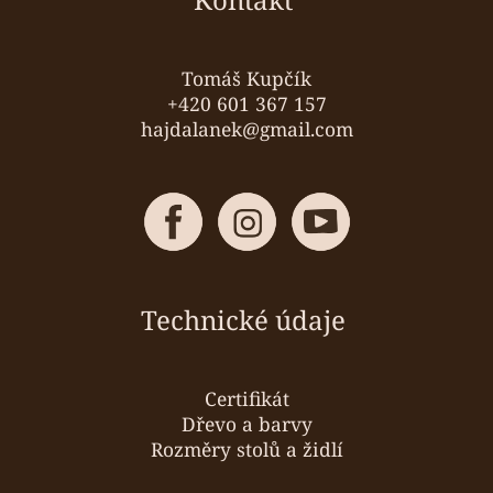
c
t
í
í
p
r
Tomáš Kupčík
v
+420 601 367 157
k
hajdalanek@gmail.com
y
v
ý
p
i
s
u
Technické údaje
Certifikát
Dřevo a barvy
Rozměry stolů a židlí