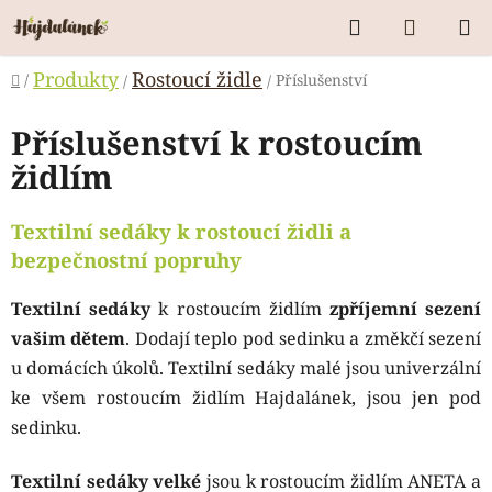
Přejít
Hledat
NÁKUP
na
KOŠÍK
obsah
Domů
Produkty
Rostoucí židle
/
Příslušenství
/
/
Příslušenství k rostoucím
židlím
Textilní sedáky k rostoucí židli a
bezpečnostní popruhy
Textilní sedáky
k rostoucím židlím
zpříjemní sezení
vašim dětem
. Dodají teplo pod sedinku a změkčí sezení
u domácích úkolů. Textilní sedáky malé jsou univerzální
ke všem rostoucím židlím Hajdalánek, jsou jen pod
sedinku.
Textilní sedáky velké
jsou k rostoucím židlím ANETA a