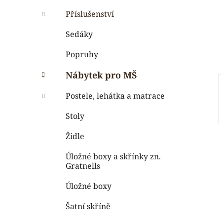
i
n
e
n
Příslušenství
í
Sedáky
p
a
Popruhy
n
Nábytek pro MŠ
e
l
Postele, lehátka a matrace
Stoly
Židle
Úložné boxy a skřínky zn.
Gratnells
Úložné boxy
Šatní skříně