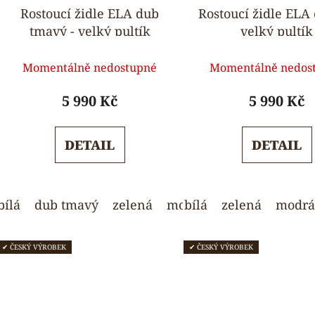
Rostoucí židle ELA dub
Rostoucí židle ELA 
tmavý - velký pultík
velký pultík
Průměrné
Průmě
Momentálně nedostupné
Momentálně nedos
hodnocení
hodnoc
produktu
produk
5 990 Kč
5 990 Kč
je
je
5,0
5,0
DETAIL
DETAIL
z
z
5
5
hvězdiček.
hvězdi
bílá
dub tmavý
zelená
modrá
bílá
světle šedá
zelená
modrá
✔ ČESKÝ VÝROBEK
✔ ČESKÝ VÝROBEK