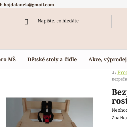
l: hajdalanek@gmail.com
pro MŠ
Dětské stoly a židle
Akce, výprodej
Domů
Pro
/
Bezpečn
Bez
ros
Průmě
Neoho
hodnoc
Značka
produk