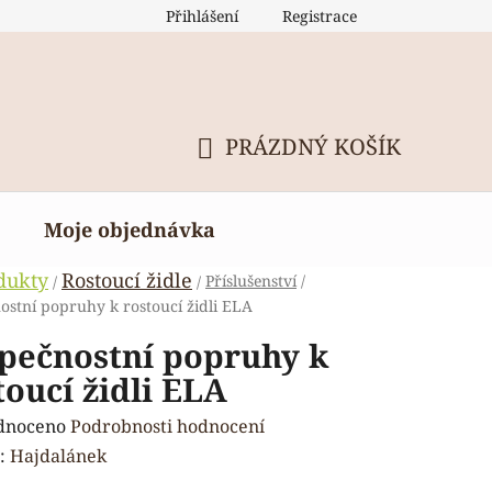
Přihlášení
Registrace
PRÁZDNÝ KOŠÍK
NÁKUPNÍ
KOŠÍK
Moje objednávka
dukty
Rostoucí židle
Příslušenství
/
/
/
ostní popruhy k rostoucí židli ELA
pečnostní popruhy k
toucí židli ELA
rné
dnoceno
Podrobnosti hodnocení
ení
:
Hajdalánek
tu