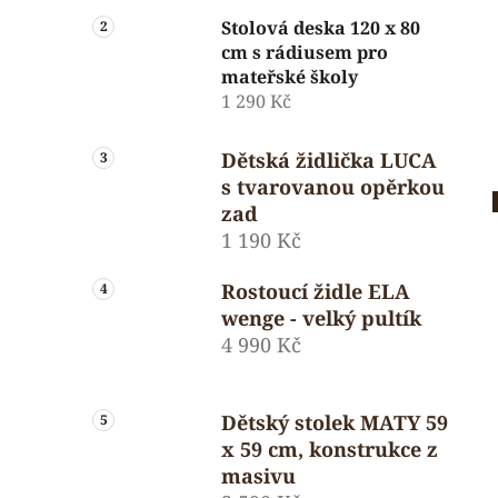
Stolová deska 120 x 80
cm s rádiusem pro
mateřské školy
1 290 Kč
Dětská židlička LUCA
s tvarovanou opěrkou
zad
1 190 Kč
Rostoucí židle ELA
wenge - velký pultík
4 990 Kč
Dětský stolek MATY 59
x 59 cm, konstrukce z
masivu