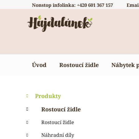
Přejít
Nonstop infolinka: +420 601 367 157
Emai
na
obsah
Úvod
Rostoucí židle
Nábytek 
P
K
Přeskočit
Produkty
a
o
kategorie
t
s
Rostoucí židle
e
t
g
Rostoucí židle
r
o
a
r
Náhradní díly