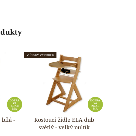
odukty
✔ ČESKÝ VÝROBEK
DOPRA
DOPRA
VA
VA
ZDAR
ZDAR
MA
MA
 bílá -
Rostoucí židle ELA dub
světlý - velký pultík