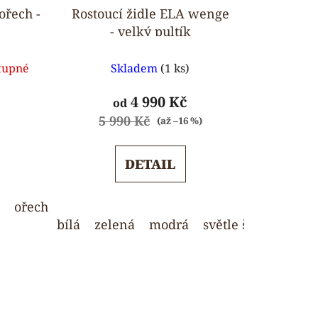
ořech -
Rostoucí židle ELA wenge
- velký pultík
rné
Průměrné
tupné
Skladem
(1 ks)
ení
hodnocení
tu
produktu
4 990 Kč
od
je
5 990 Kč
(až –16 %)
5,0
z
DETAIL
5
ček.
hvězdiček.
ořech
světle šedá
bílá
zelená
modrá
světle šedá
weng