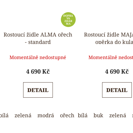
DOPRA
VA
ZDAR
MA
Rostoucí židle ALMA ořech
Rostoucí židle MAJ
- standard
opěrka do kul
Průměrné
Průmě
Momentálně nedostupné
Momentálně nedos
hodnocení
hodnoc
produktu
produk
4 690 Kč
4 690 Kč
je
je
5,0
5,0
DETAIL
DETAIL
z
z
5
5
hvězdiček.
hvězdi
bílá
zelená
modrá
ořech
bílá
růžová
buk
světle šedá
zelená