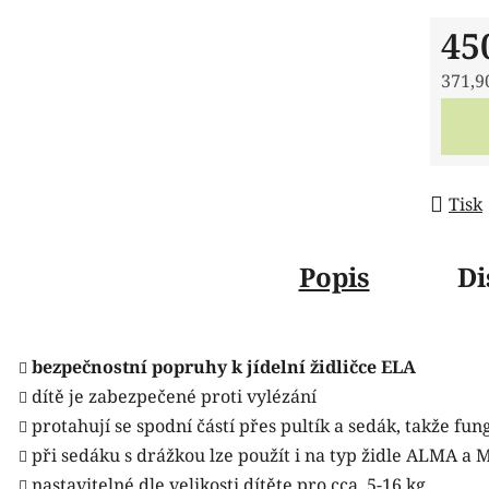
45
371,9
Měrná
Tisk
Popis
Di
bezpečnostní popruhy
k
jídelní židličce ELA
dítě je zabezpečené proti vylézání
protahují se spodní částí přes pultík a sedák, takže fu
při sedáku s drážkou lze použít i na typ židle ALMA a 
nastavitelné dle velikosti dítěte pro cca. 5-16 kg