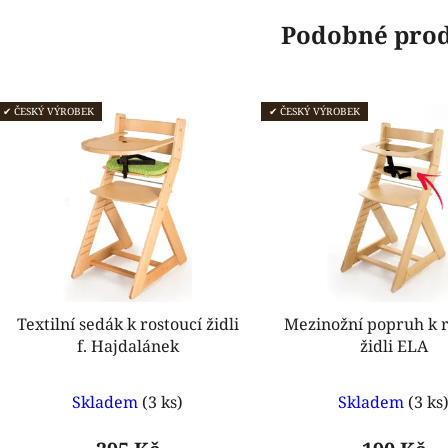
Podobné pro
✔ ČESKÝ VÝROBEK
✔ ČESKÝ VÝROBEK
Textilní sedák k rostoucí židli
Mezinožní popruh k r
f. Hajdalánek
židli ELA
Průměrné
Průmě
Skladem
(3 ks)
Skladem
(3 ks
hodnocení
hodnoc
produktu
produk