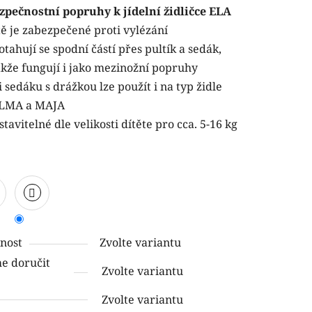
zpečnostní popruhy
k
jídelní židličce ELA
tě je zabezpečené proti vylézání
otahují se spodní částí přes pultík a sedák,
akže fungují i jako mezinožní popruhy
i sedáku s drážkou lze použít i na typ židle
ček.
LMA a MAJA
stavitelné dle velikosti dítěte pro cca. 5-16 kg
nost
Zvolte variantu
 doručit
Zvolte variantu
Zvolte variantu