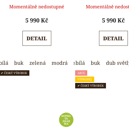
Průměrné
Průmě
Momentálně nedostupné
Momentálně nedos
hodnocení
hodnoc
produktu
produk
5 990 Kč
5 990 Kč
je
je
5,0
5,0
DETAIL
DETAIL
z
z
5
5
hvězdiček.
hvězdi
bílá
buk
zelená
modrá
světle šedá
bílá
buk
dub světl
✔ ČESKÝ VÝROBEK
AKCE
VÝPRODEJ
✔ ČESKÝ VÝROBEK
DOPRA
VA
ZDAR
MA