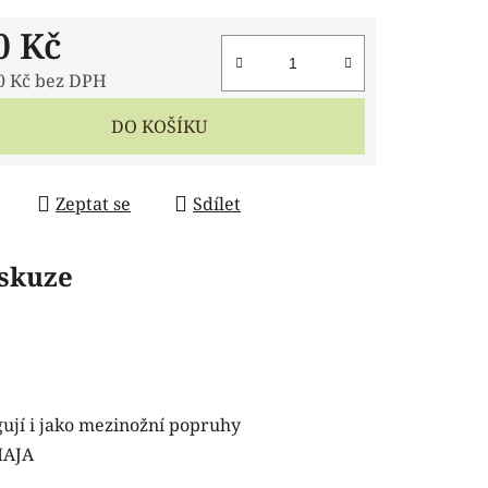
0 Kč
0 Kč bez DPH
 cena:
DO KOŠÍKU
Zeptat se
Sdílet
skuze
ngují i jako mezinožní popruhy
MAJA