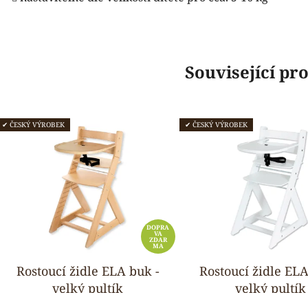
Související pr
✔ ČESKÝ VÝROBEK
✔ ČESKÝ VÝROBEK
DOPRA
VA
ZDAR
MA
Rostoucí židle ELA buk -
Rostoucí židle ELA
velký pultík
velký pultík