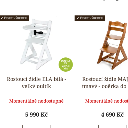
✔ ČESKÝ VÝROBEK
✔ ČESKÝ VÝROBEK
DOPRA
VA
ZDAR
MA
Rostoucí židle ELA bílá -
Rostoucí židle MA
velký pultík
tmavý - opěrka do 
Průměrné
Průmě
Momentálně nedostupné
Momentálně nedos
hodnocení
hodnoc
produktu
produk
5 990 Kč
4 690 Kč
je
je
5,0
5,0