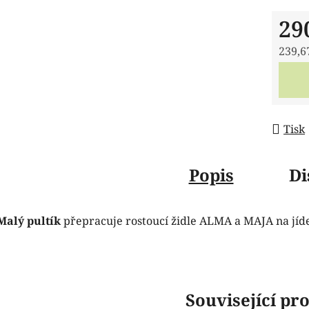
29
239,6
Měrná
Tisk
Popis
Di
Malý pultík
přepracuje rostoucí židle ALMA a MAJA na jíde
Související pr