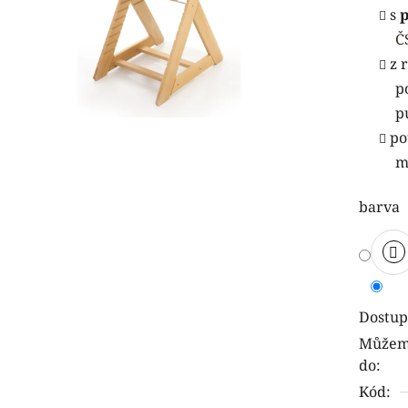
s
p
je
Č
0,0
z 
z
p
5
p
hvězdi
po
m
barva
Dostup
Můžeme
do:
Kód: