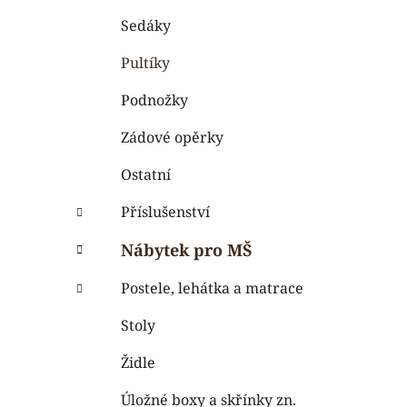
i
n
e
n
Sedáky
í
Pultíky
p
a
Podnožky
n
Zádové opěrky
e
l
Ostatní
Příslušenství
Nábytek pro MŠ
Postele, lehátka a matrace
Stoly
Židle
Úložné boxy a skřínky zn.