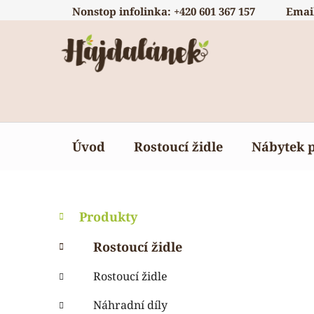
Přejít
Nonstop infolinka: +420 601 367 157
Emai
na
obsah
Úvod
Rostoucí židle
Nábytek 
P
K
Přeskočit
Produkty
a
o
kategorie
t
s
Rostoucí židle
e
t
g
Rostoucí židle
r
o
a
r
Náhradní díly