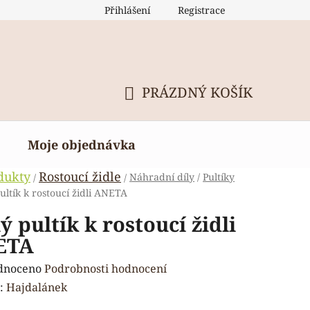
Přihlášení
Registrace
PRÁZDNÝ KOŠÍK
NÁKUPNÍ
KOŠÍK
Moje objednávka
dukty
Rostoucí židle
Náhradní díly
/
Pultíky
/
/
ultík k rostoucí židli ANETA
ý pultík k rostoucí židli
ETA
rné
dnoceno
Podrobnosti hodnocení
ení
:
Hajdalánek
tu