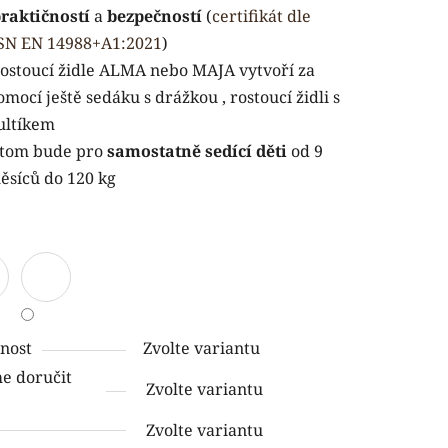
raktičností
a
bezpečností
(
certifikát dle
SN EN 14988+A1:2021
)
rostoucí židle ALMA nebo MAJA vytvoří za
omocí ještě sedáku s drážkou , rostoucí židli s
ultíkem
ček.
tom bude pro
samostatně sedící děti
od 9
ěsíců do 120 kg
nost
Zvolte variantu
 doručit
Zvolte variantu
Zvolte variantu