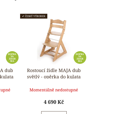
✔ ČESKÝ VÝROBEK
DOPRA
DOPRA
VA
VA
ZDAR
ZDAR
MA
MA
JA dub
Rostoucí židle MAJA dub
kulata
světlý - opěrka do kulata
rné
Průměrné
tupné
Momentálně nedostupné
ení
hodnocení
tu
produktu
4 690 Kč
je
5,0