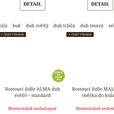
DETAIL
DETAIL
z
z
5
5
hvězdiček.
hvězdi
bílá
buk
dub světlý
dub tmavý
bílá
dub tmavý
zelená
modr
ze
✔ ČESKÝ VÝROBEK
✔ ČESKÝ VÝROBEK
DOPRA
VA
ZDAR
MA
Rostoucí židle ALMA dub
Rostoucí židle MAJA
světlý - standard
opěrka do kul
Průměrné
Průmě
Momentálně nedostupné
Momentálně nedos
hodnocení
hodnoc