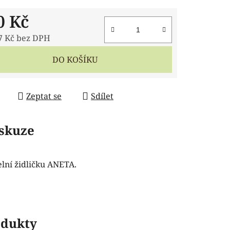
0 Kč
7 Kč bez DPH
 cena:
DO KOŠÍKU
Zeptat se
Sdílet
skuze
lní židličku ANETA.
odukty