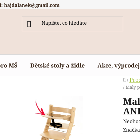
l: hajdalanek@gmail.com
pro MŠ
Dětské stoly a židle
Akce, výprodej
Domů
Pro
/
/
Malý p
Mal
AN
Průmě
Neoho
hodnoc
Značka
produk