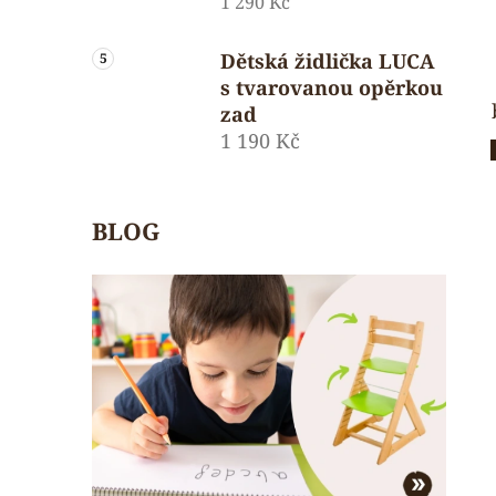
1 290 Kč
Dětská židlička LUCA
s tvarovanou opěrkou
zad
1 190 Kč
BLOG