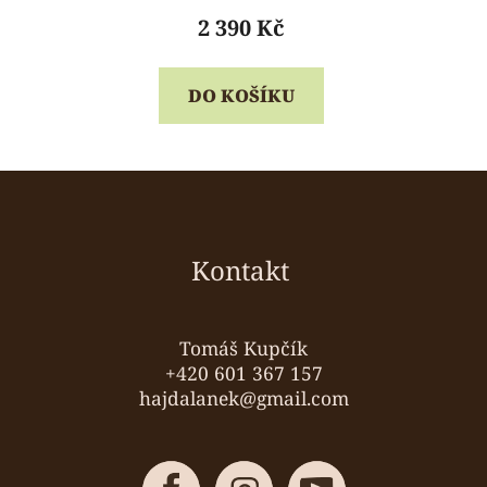
produktu
2 390 Kč
je
5,0
DO KOŠÍKU
z
5
hvězdiček.
Z
á
p
a
Kontakt
t
í
Tomáš Kupčík
+420 601 367 157
hajdalanek@gmail.com