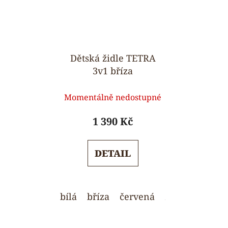
Dětská židle TETRA
3v1 bříza
Průměrné
Momentálně nedostupné
hodnocení
produktu
1 390 Kč
je
5,0
DETAIL
z
5
hvězdiček.
bílá
bříza
červená
zelená
žlutá