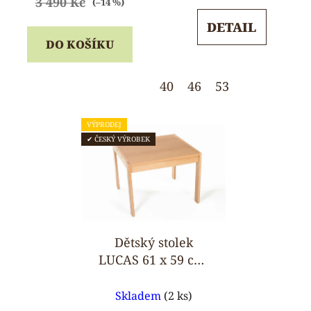
3 490 Kč
(–14 %)
5,0
5,0
DETAIL
z
z
DO KOŠÍKU
5
5
hvězdiček.
hvězdiček.
40
46
53
VÝPRODEJ
✔ ČESKÝ VÝROBEK
Dětský stolek
LUCAS 61 x 59 cm,
konstrukce z
Průměrné
masivu
Skladem
(2 ks)
hodnocení