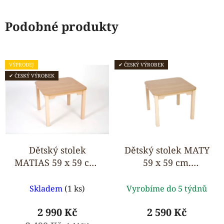
Podobné produkty
VÝPRODEJ
✔ ČESKÝ VÝROBEK
✔ ČESKÝ VÝROBEK
Dětský stolek
Dětský stolek MATY
MATIAS 59 x 59 cm,
59 x 59 cm,
komplet masiv
konstrukce z
Průměrné
Průměrné
masivu
Skladem
(1 ks)
Vyrobíme do 5 týdnů
hodnocení
hodnocení
produktu
produktu
2 990 Kč
2 590 Kč
je
je