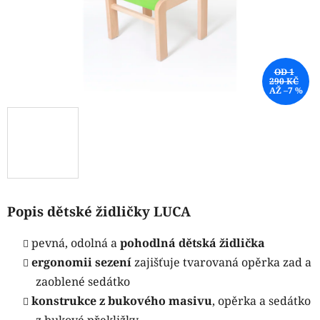
OD 1
290 KČ
AŽ –7 %
Popis dětské židličky LUCA
pevná, odolná a
pohodlná dětská židlička
ergonomii sezení
zajišťuje tvarovaná opěrka zad a
zaoblené sedátko
konstrukce z bukového masivu
, opěrka a sedátko
z bukové překližky