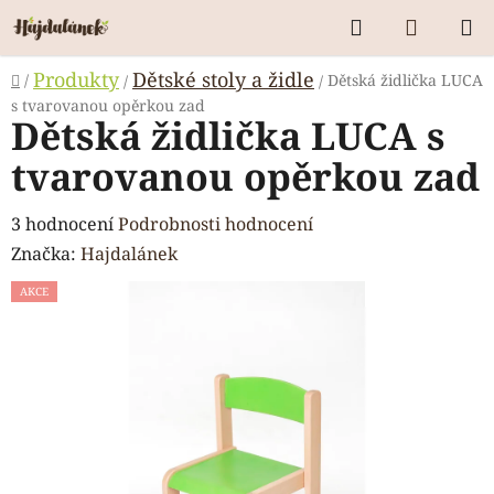
Přejít
Hledat
NÁKUP
na
KOŠÍK
obsah
Domů
Produkty
Dětské stoly a židle
/
Dětská židlička LUCA
/
/
s tvarovanou opěrkou zad
Dětská židlička LUCA s
tvarovanou opěrkou zad
Průměrné
3 hodnocení
Podrobnosti hodnocení
hodnocení
Značka:
Hajdalánek
produktu
AKCE
je
5,0
z
5
hvězdiček.