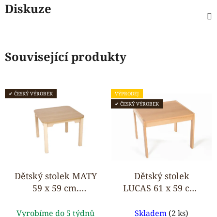
Diskuze
Související produkty
✔ ČESKÝ VÝROBEK
VÝPRODEJ
✔ ČESKÝ VÝROBEK
Dětský stolek MATY
Dětský stolek
59 x 59 cm,
LUCAS 61 x 59 cm,
konstrukce z
konstrukce z
Průměrné
Průměrné
masivu
masivu
Vyrobíme do 5 týdnů
Skladem
(2 ks)