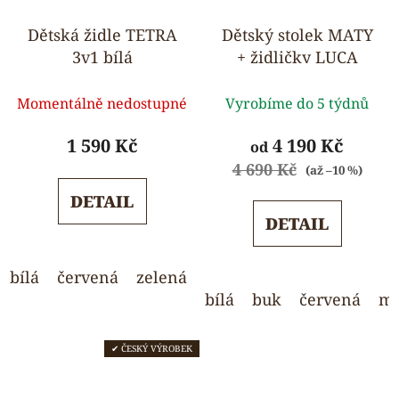
Dětská židle TETRA
Dětský stolek MATY
3v1 bílá
+ židličky LUCA
Průměrné
Průměrné
Momentálně nedostupné
Vyrobíme do 5 týdnů
hodnocení
hodnocení
produktu
produktu
1 590 Kč
4 190 Kč
od
je
je
4 690 Kč
(až –10 %)
5,0
5,0
DETAIL
z
z
DETAIL
5
5
hvězdiček.
hvězdiček.
bílá
červená
zelená
modrá
žlutá
bílá
buk
červená
mo
✔ ČESKÝ VÝROBEK