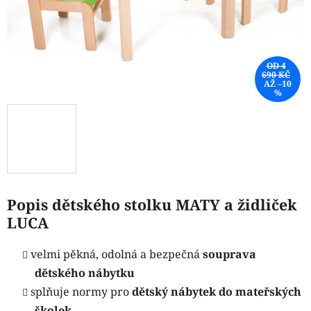
OD 4
690 KČ
AŽ –10
%
Popis dětského stolku MATY a židliček
LUCA
velmi pěkná, odolná a bezpečná
souprava
dětského nábytku
splňuje normy pro
dětský nábytek do mateřských
školek