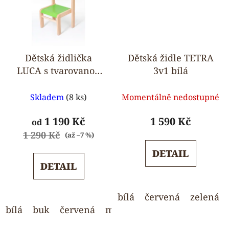
Dětská židlička
Dětská židle TETRA
LUCA s tvarovanou
3v1 bílá
opěrkou zad
Průměrné
Průměrné
Skladem
(8 ks)
Momentálně nedostupné
hodnocení
hodnocení
produktu
produktu
1 190 Kč
1 590 Kč
od
je
je
1 290 Kč
(až –7 %)
5,0
5,0
DETAIL
z
z
DETAIL
5
5
hvězdiček.
hvězdiček.
bílá
červená
zelená
bílá
buk
červená
modrá
oranžová
zelená