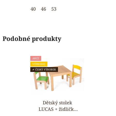
hvězdiček.
40
46
53
Podobné produkty
AKCE
VÝPRODEJ
✔ ČESKÝ VÝROBEK
Dětský stolek
LUCAS + židličky
LUCA