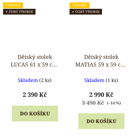
VÝPRODEJ
VÝPRODEJ
✔ ČESKÝ VÝROBEK
✔ ČESKÝ VÝROBEK
Dětský stolek
Dětský stolek
LUCAS 61 x 59 cm,
MATIAS 59 x 59 cm,
konstrukce z
komplet masiv
Průměrné
Průměrné
masivu
Skladem
(2 ks)
Skladem
(1 ks)
hodnocení
hodnocení
produktu
produktu
2 390 Kč
2 990 Kč
je
je
3 490 Kč
(–14 %)
5,0
5,0
DO KOŠÍKU
z
z
DO KOŠÍKU
5
5
hvězdiček.
hvězdiček.