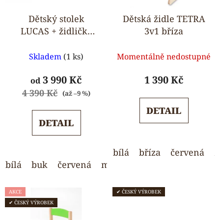
Dětský stolek
Dětská židle TETRA
LUCAS + židličky
3v1 bříza
LUCA
Průměrné
Průměrné
Skladem
(1 ks)
Momentálně nedostupné
hodnocení
hodnocení
produktu
produktu
3 990 Kč
1 390 Kč
od
je
je
4 390 Kč
(až –9 %)
5,0
5,0
DETAIL
z
z
DETAIL
5
5
hvězdiček.
hvězdiček.
bílá
bříza
červená
z
bílá
buk
červená
modrá
oranžová
zelená
AKCE
✔ ČESKÝ VÝROBEK
✔ ČESKÝ VÝROBEK