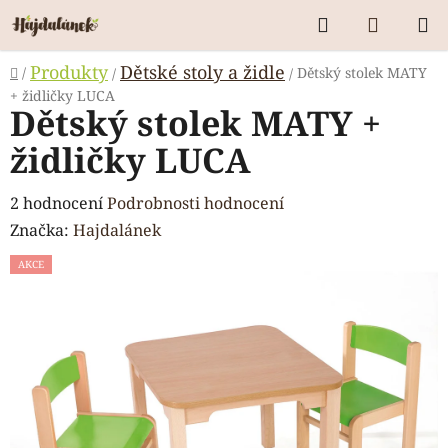
Přejít
Hledat
NÁKUP
na
KOŠÍK
obsah
Domů
Produkty
Dětské stoly a židle
/
Dětský stolek MATY
/
/
+ židličky LUCA
Dětský stolek MATY +
židličky LUCA
Průměrné
2 hodnocení
Podrobnosti hodnocení
hodnocení
Značka:
Hajdalánek
produktu
AKCE
je
5,0
z
5
hvězdiček.