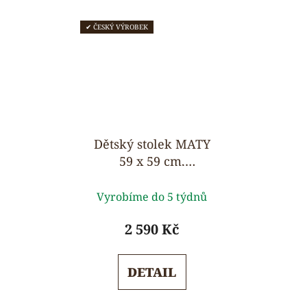
✔ ČESKÝ VÝROBEK
Dětský stolek MATY
59 x 59 cm,
konstrukce z
Průměrné
masivu
Vyrobíme do 5 týdnů
hodnocení
produktu
2 590 Kč
je
5,0
DETAIL
z
5