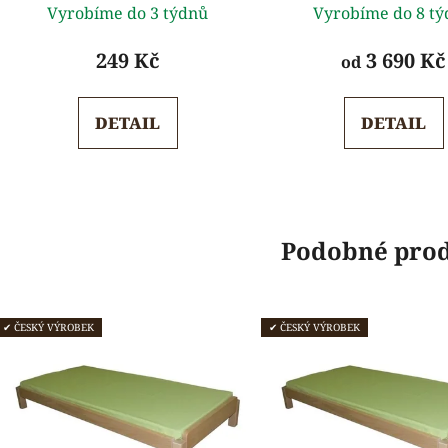
Vyrobíme do 3 týdnů
Vyrobíme do 8 t
hodnocení
hodnoc
produktu
produk
249 Kč
3 690 Kč
od
je
je
5,0
5,0
DETAIL
DETAIL
z
z
5
5
hvězdiček.
hvězdi
Podobné pro
✔ ČESKÝ VÝROBEK
✔ ČESKÝ VÝROBEK