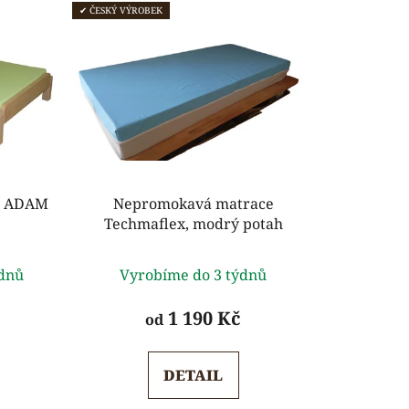
✔ ČESKÝ VÝROBEK
ko ADAM
Nepromokavá matrace
Techmaflex, modrý potah
rné
Průměrné
ýdnů
Vyrobíme do 3 týdnů
ení
hodnocení
tu
produktu
1 190 Kč
od
je
5,0
DETAIL
z
5