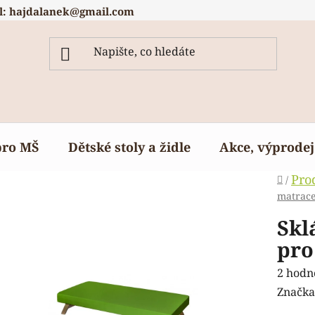
l: hajdalanek@gmail.com
pro MŠ
Dětské stoly a židle
Akce, výprodej
Domů
Pro
/
matrac
Skl
pro
Průmě
2 hodn
hodnoc
Značka
produk