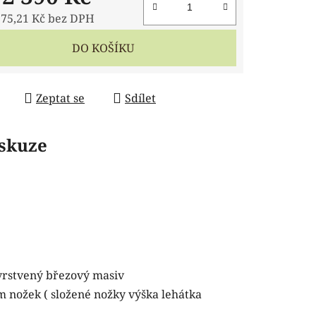
975,21 Kč
bez DPH
 cena:
DO KOŠÍKU
Zeptat se
Sdílet
skuze
vrstvený březový masiv
m nožek ( složené nožky výška lehátka