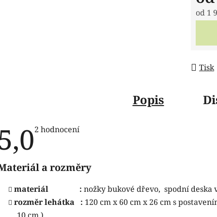
od
1 
Měrná
Tisk
Popis
Di
5,0
Průměrné
2 hodnocení
hodnocení
produktu
je
5,0
Materiál a rozměry
z
5
hvězdiček.
materiál :
nožky bukové dřevo,
spodní deska 
rozměr lehátka :
120 cm x 60 cm x 26 cm s postavení
10 cm )