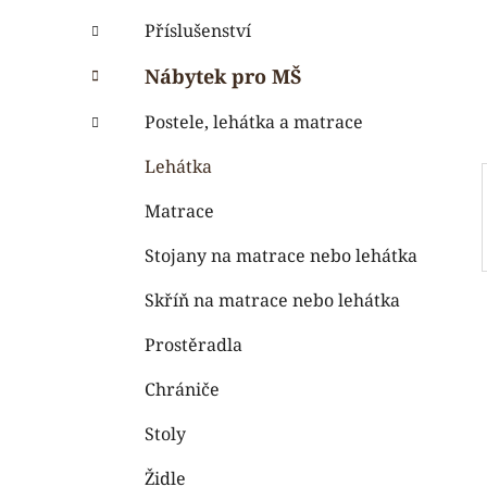
i
n
e
n
Příslušenství
í
Nábytek pro MŠ
p
a
Postele, lehátka a matrace
n
Lehátka
e
l
Matrace
Stojany na matrace nebo lehátka
Skříň na matrace nebo lehátka
Prostěradla
Chrániče
Stoly
Židle