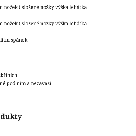
m nožek ( složené nožky výška lehátka
m nožek ( složené nožky výška lehátka
litní spánek
skříních
ané pod ním a nezavazí
odukty