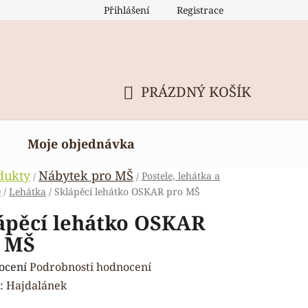
Přihlášení
Registrace
PRÁZDNÝ KOŠÍK
NÁKUPNÍ
KOŠÍK
Moje objednávka
dukty
Nábytek pro MŠ
Postele, lehátka a
/
/
e
/
Lehátka
/
Sklápěcí lehátko OSKAR pro MŠ
ápěcí lehátko OSKAR
 MŠ
rné
ocení
Podrobnosti hodnocení
ení
:
Hajdalánek
tu