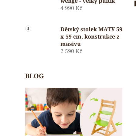
wenge - velký pultík
4 990 Kč
Dětský stolek MATY 59
x 59 cm, konstrukce z
masivu
2 590 Kč
BLOG