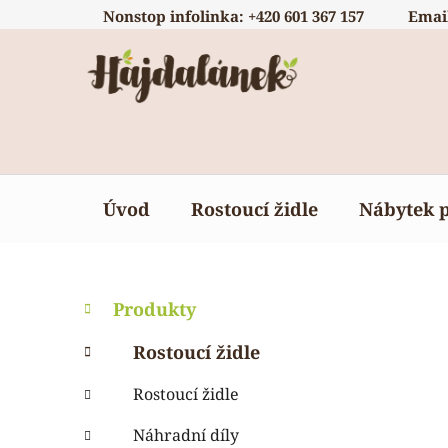
Přejít
Nonstop infolinka: +420 601 367 157
Emai
na
obsah
Úvod
Rostoucí židle
Nábytek 
P
K
Přeskočit
Produkty
a
o
kategorie
t
s
Rostoucí židle
e
t
g
Rostoucí židle
r
o
a
r
Náhradní díly