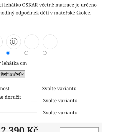
cí lehátko OSKAR včetně matrace je určeno
hodlný odpočinek dětí v mateřské školce.
ček.
 lehátka cm
nost
Zvolte variantu
 doručit
Zvolte variantu
Zvolte variantu
d
2 390 Kč