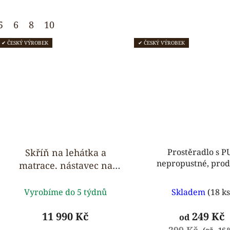
hvězdiček.
hvězdi
5
6
8
10
✔ ČESKÝ VÝROBEK
✔ ČESKÝ VÝROBEK
Skříň na lehátka a
Prostěradlo s PU
nepropustné, pro
matrace, nástavec na
lůžkoviny - pro 6 ks
Průměrné
Průmě
Vyrobíme do 5 týdnů
Skladem
(18 ks
hodnocení
hodnoc
produktu
produk
11 990 Kč
249 Kč
od
je
je
299 Kč