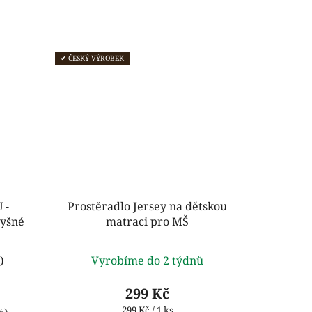
ček.
hvězdiček.
✔ ČESKÝ VÝROBEK
 -
Prostěradlo Jersey na dětskou
dyšné
matraci pro MŠ
rné
Průměrné
)
Vyrobíme do 2 týdnů
ení
hodnocení
tu
produktu
299 Kč
je
Měrná
299 Kč / 1 ks