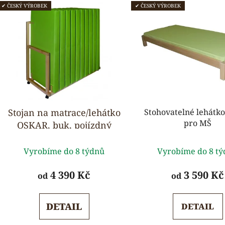
✔ ČESKÝ VÝROBEK
✔ ČESKÝ VÝROBEK
Stojan na matrace/lehátko
Stohovatelné lehát
pro MŠ
OSKAR, buk, pojízdný
Průměrné
Průmě
Vyrobíme do 8 týdnů
Vyrobíme do 8 t
hodnocení
hodnoc
produktu
produk
4 390 Kč
3 590 Kč
od
od
je
je
5,0
5,0
DETAIL
DETAIL
z
z
5
5