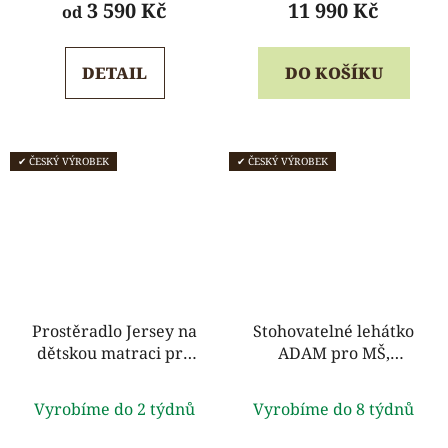
produktu
produktu
3 590 Kč
11 990 Kč
od
je
je
5,0
5,0
DETAIL
DO KOŠÍKU
z
z
5
5
hvězdiček.
hvězdiček.
✔ ČESKÝ VÝROBEK
✔ ČESKÝ VÝROBEK
Prostěradlo Jersey na
Stohovatelné lehátko
dětskou matraci pro
ADAM pro MŠ,
MŠ
nepromokavá matrace
Průměrné
Průměrné
Techmaflex
Vyrobíme do 2 týdnů
Vyrobíme do 8 týdnů
hodnocení
hodnocení
produktu
produktu