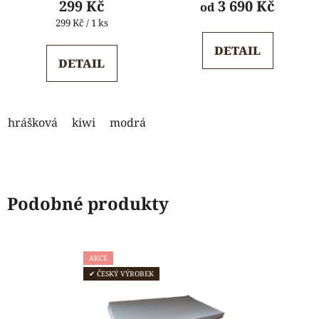
299 Kč
3 690 Kč
od
je
je
Měrná
299 Kč / 1 ks
cena:
5,0
5,0
DETAIL
z
z
DETAIL
5
5
hvězdiček.
hvězdiček.
hrášková
kiwi
modrá
žlutá
Podobné produkty
AKCE
✔ ČESKÝ VÝROBEK