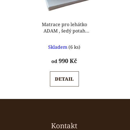
Matrace pro lehátko
ADAM , šedý potah
polyester
Průměrné
Skladem
(6 ks)
hodnocení
produktu
990 Kč
od
je
5,0
DETAIL
z
5
hvězdiček.
Z
á
p
a
Kontakt