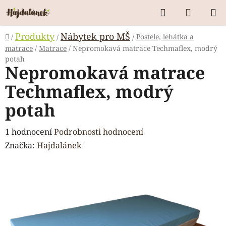
Přejít
Hledat
NÁKUP
na
KOŠÍK
obsah
Domů
Produkty
Nábytek pro MŠ
/
Postele, lehátka a
/
/
matrace
/
Matrace
/
Nepromokavá matrace Techmaflex, modrý
potah
Nepromokavá matrace
Techmaflex, modrý
potah
Průměrné
1 hodnocení
Podrobnosti hodnocení
hodnocení
Značka:
Hajdalánek
produktu
je
5,0
z
5