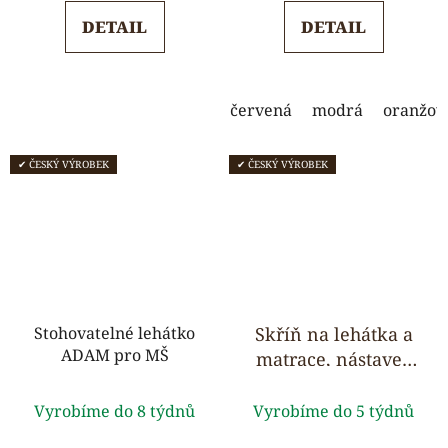
5,0
5,0
DETAIL
DETAIL
z
z
5
5
hvězdiček.
hvězdiček.
červená
modrá
oranžov
✔ ČESKÝ VÝROBEK
✔ ČESKÝ VÝROBEK
Stohovatelné lehátko
Skříň na lehátka a
ADAM pro MŠ
matrace, nástavec
na lůžkoviny - pro 6
Průměrné
Průměrné
ks
Vyrobíme do 8 týdnů
Vyrobíme do 5 týdnů
hodnocení
hodnocení