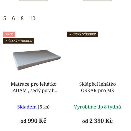
5
5
hvězdiček.
hvězdiček.
5
6
8
10
AKCE
✔ ČESKÝ VÝROBEK
✔ ČESKÝ VÝROBEK
Matrace pro lehátko
Sklápěcí lehátko
ADAM , šedý potah
OSKAR pro MŠ
polyester
Průměrné
Průměrné
Skladem
(6 ks)
Vyrobíme do 8 týdnů
hodnocení
hodnocení
produktu
produktu
990 Kč
2 390 Kč
od
od
je
je