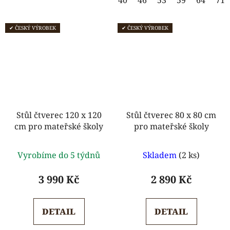
40
46
53
59
64
71
✔ ČESKÝ VÝROBEK
✔ ČESKÝ VÝROBEK
Stůl čtverec 120 x 120
Stůl čtverec 80 x 80 cm
cm pro mateřské školy
pro mateřské školy
Průměrné
Průměrné
Vyrobíme do 5 týdnů
Skladem
(2 ks)
hodnocení
hodnocení
produktu
produktu
3 990 Kč
2 890 Kč
je
je
5,0
5,0
DETAIL
DETAIL
z
z
5
5