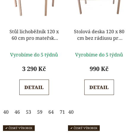
Stůl lichoběžník 120 x
Stolová deska 120 x 80
60 cm pro mateřské
cm bez rádiusu pro
školy
mateřské školy
Průměrné
Průměrné
Vyrobíme do 5 týdnů
Vyrobíme do 5 týdnů
hodnocení
hodnocení
produktu
produktu
3 290 Kč
990 Kč
je
je
5,0
5,0
DETAIL
DETAIL
z
z
5
5
hvězdiček.
hvězdiček.
40
46
53
59
64
71
40
✔ ČESKÝ VÝROBEK
✔ ČESKÝ VÝROBEK