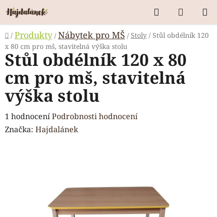
Přejít
Hledat
NÁKUP
na
KOŠÍK
obsah
Domů
Produkty
Nábytek pro MŠ
/
Stoly
/
Stůl obdélník 120
/
/
x 80 cm pro mš, stavitelná výška stolu
Stůl obdélník 120 x 80
cm pro mš, stavitelná
výška stolu
Průměrné
1 hodnocení
Podrobnosti hodnocení
hodnocení
Značka:
Hajdalánek
produktu
je
5,0
z
5
hvězdiček.