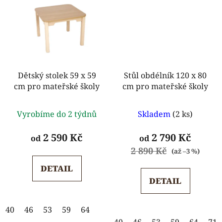
Dětský stolek 59 x 59
Stůl obdélník 120 x 80
cm pro mateřské školy
cm pro mateřské školy
Průměrné
Průměrné
Vyrobíme do 2 týdnů
Skladem
(2 ks)
hodnocení
hodnocení
produktu
produktu
2 590 Kč
2 790 Kč
od
od
je
je
2 890 Kč
(až –3 %)
5,0
5,0
DETAIL
z
z
DETAIL
5
5
hvězdiček.
hvězdiček.
40
46
53
59
64