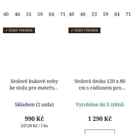
hvězdiček.
hvězdiček.
40
46
53
59
64
71
40
46
53
59
64
71
✔ ČESKÝ VÝROBEK
✔ ČESKÝ VÝROBEK
Stolové bukové nohy
Stolová deska 120 x 80
ke stolu pro mateřské
cm s rádiusem pro
školy - stavitelné na tři
mateřské školy
Průměrné
Průměrné
výšky
Skladem
(2 sada)
Vyrobíme do 5 týdnů
hodnocení
hodnocení
produktu
produktu
990 Kč
1 290 Kč
je
je
Měrná
247,50 Kč / 1 ks
cena:
5,0
5,0