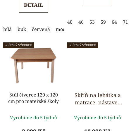
z
z
DETAIL
5
5
hvězdiček.
hvězdiček.
40
46
53
59
64
71
bílá
buk
červená
modrá
oranžová
zelená
žlu
✔ ČESKÝ VÝROBEK
✔ ČESKÝ VÝROBEK
Stůl čtverec 120 x 120
Skříň na lehátka a
cm pro mateřské školy
matrace, nástavec
na lůžkoviny - pro 5
Průměrné
ks
Vyrobíme do 5 týdnů
Vyrobíme do 5 týdnů
hodnocení
produktu