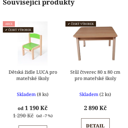
Související produkty
AKCE
✔ ČESKÝ VÝROBEK
✔ ČESKÝ VÝROBEK
Dětská židle LUCA pro
Stůl čtverec 80 x 80 cm
mateřské školy
pro mateřské školy
Průměrné
Průměrné
Skladem
(8 ks)
Skladem
(2 ks)
hodnocení
hodnocení
produktu
produktu
1 190 Kč
2 890 Kč
od
je
je
1 290 Kč
(až –7 %)
5,0
5,0
DETAIL