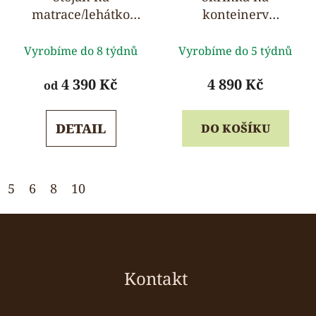
matrace/lehátko
kontejnery
OSKAR, buk,
Gratnells 105 x 82 x
Průměrné
Průměrné
pojízdný
46 cm
Vyrobíme do 8 týdnů
Vyrobíme do 5 týdnů
hodnocení
hodnocení
produktu
produktu
4 390 Kč
4 890 Kč
od
je
je
5,0
5,0
DETAIL
DO KOŠÍKU
z
z
5
5
hvězdiček.
hvězdiček.
5
6
8
10
Z
á
p
a
Kontakt
t
í