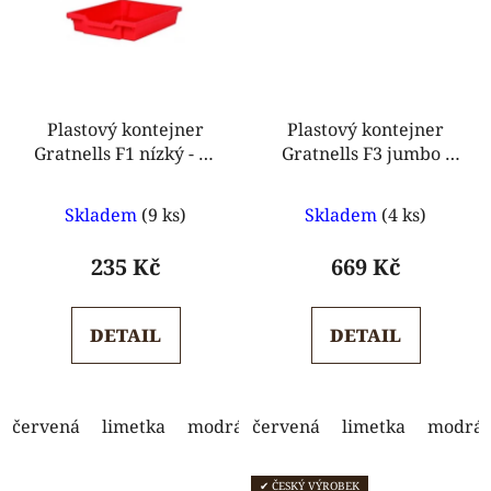
Plastový kontejner
Plastový kontejner
Gratnells F1 nízký - 75
Gratnells F3 jumbo -
mm
300 mm
Průměrné
Průměrné
Skladem
(9 ks)
Skladem
(4 ks)
hodnocení
hodnocení
produktu
produktu
235 Kč
669 Kč
je
je
5,0
5,0
DETAIL
DETAIL
z
z
5
5
hvězdiček.
hvězdiček.
červená
limetka
modrá
červená
oranžová
limetka
světle modrá
modrá
✔ ČESKÝ VÝROBEK