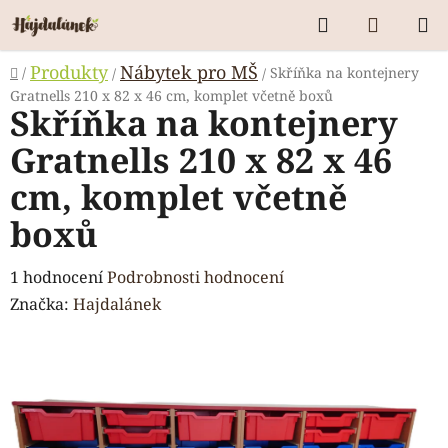
Přejít
Hledat
NÁKUP
na
KOŠÍK
obsah
Domů
Produkty
Nábytek pro MŠ
/
Skříňka na kontejnery
/
/
Gratnells 210 x 82 x 46 cm, komplet včetně boxů
Skříňka na kontejnery
Gratnells 210 x 82 x 46
cm, komplet včetně
boxů
Průměrné
1 hodnocení
Podrobnosti hodnocení
hodnocení
Značka:
Hajdalánek
produktu
je
5,0
z
5