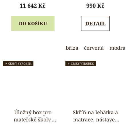
produktu
produktu
11 642 Kč
990 Kč
je
je
5,0
5,0
DETAIL
DO KOŠÍKU
z
z
5
5
hvězdiček.
hvězdiček.
bříza
červená
modrá
✔ ČESKÝ VÝROBEK
✔ ČESKÝ VÝROBEK
Úložný box pro
Skříň na lehátka a
mateřské školy,
matrace, nástavec
dřevěný, 23 x 35 x
na lůžkoviny - pro 5