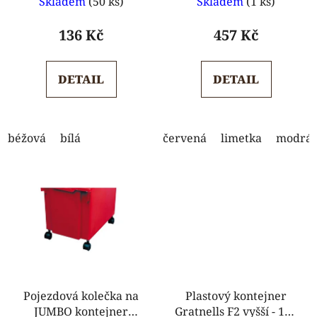
Skladem
(50 ks)
Skladem
(1 ks)
hodnocení
hodnocení
produktu
produktu
136 Kč
457 Kč
je
je
5,0
5,0
DETAIL
DETAIL
z
z
5
5
hvězdiček.
hvězdiček.
béžová
bílá
červená
limetka
modrá
Pojezdová kolečka na
Plastový kontejner
JUMBO kontejner
Gratnells F2 vyšší - 150