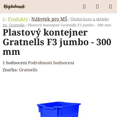
Přejít
Hledat
NÁKUP
na
KOŠÍK
obsah
Domů
Produkty
Nábytek pro MŠ
/
Úložné boxy a skřínky
/
/
zn. Gratnells
/
Plastový kontejner Gratnells F3 jumbo - 300 mm
Plastový kontejner
Gratnells F3 jumbo - 300
mm
Průměrné
1 hodnocení
Podrobnosti hodnocení
hodnocení
Značka:
Gratnells
produktu
je
5,0
z
5
hvězdiček.