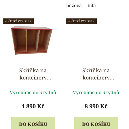
béžová
bílá
✔ ČESKÝ VÝROBEK
✔ ČESKÝ VÝROBEK
Skříňka na
Skříňka na
kontejnery
kontejnery
Gratnells 105 x 82 x
Gratnells 210 x 82 x
Průměrné
Průměrné
46 cm
46 cm
Vyrobíme do 5 týdnů
Vyrobíme do 5 týdnů
hodnocení
hodnocení
produktu
produktu
4 890 Kč
8 990 Kč
je
je
5,0
5,0
DO KOŠÍKU
DO KOŠÍKU
z
z