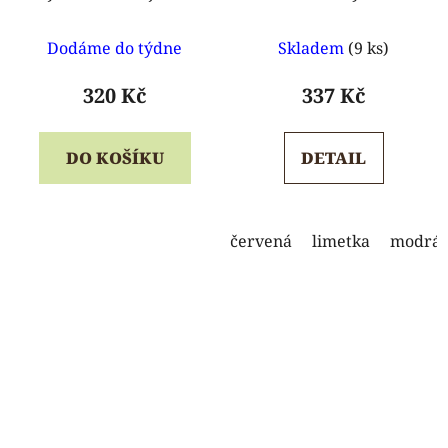
Gratnells
mm
Průměrné
Průměrné
Dodáme do týdne
Skladem
(9 ks)
hodnocení
hodnocení
produktu
produktu
320 Kč
337 Kč
je
je
5,0
5,0
DO KOŠÍKU
DETAIL
z
z
5
5
hvězdiček.
hvězdiček.
červená
limetka
modrá