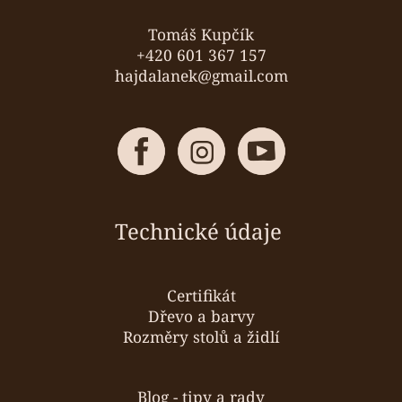
í
Tomáš Kupčík
+420 601 367 157
hajdalanek@gmail.com
Technické údaje
Certifikát
Dřevo a barvy
Rozměry stolů a židlí
Blog - tipy a rady