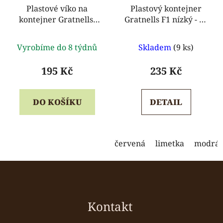
Plastové víko na
Plastový kontejner
kontejner Gratnells,
Gratnells F1 nízký - 75
průhledné
mm
Průměrné
Průměrné
Vyrobíme do 8 týdnů
Skladem
(9 ks)
hodnocení
hodnocení
produktu
produktu
195 Kč
235 Kč
je
je
5,0
5,0
DO KOŠÍKU
DETAIL
z
z
5
5
hvězdiček.
hvězdiček.
červená
limetka
modrá
Z
á
p
a
Kontakt
t