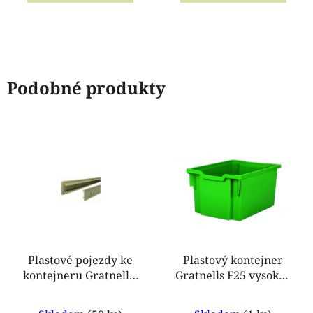
5
5
hvězdiček.
hvězdiček.
Podobné produkty
Plastové pojezdy ke
Plastový kontejner
kontejneru Gratnells,
Gratnells F25 vysoký -
347 mm
225 mm
Průměrné
Průměrné