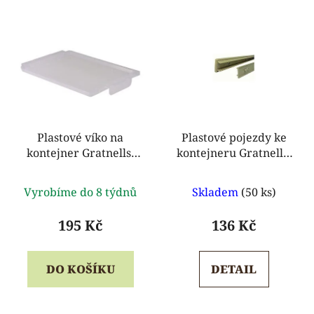
Plastové víko na
Plastové pojezdy ke
kontejner Gratnells,
kontejneru Gratnells,
průhledné
347 mm
Průměrné
Průměrné
Vyrobíme do 8 týdnů
Skladem
(50 ks)
hodnocení
hodnocení
produktu
produktu
195 Kč
136 Kč
je
je
5,0
5,0
DO KOŠÍKU
DETAIL
z
z
5
5
hvězdiček.
hvězdiček.