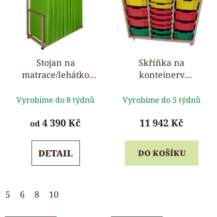
Stojan na
Skříňka na
matrace/lehátko
kontejnery
OSKAR, buk,
Gratnells 105 x 82 x
Průměrné
Průměrné
pojízdný
46 cm, pojízdná,
Vyrobíme do 8 týdnů
Vyrobíme do 5 týdnů
hodnocení
hodnocení
komplet vybavená
produktu
produktu
4 390 Kč
11 942 Kč
od
je
je
5,0
5,0
DETAIL
DO KOŠÍKU
z
z
5
5
hvězdiček.
hvězdiček.
5
6
8
10