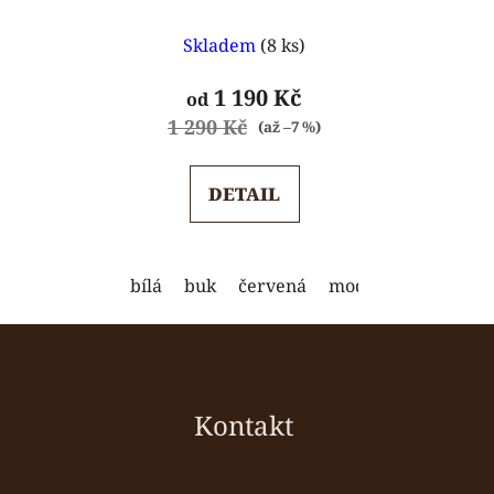
Průměrné
Skladem
(8 ks)
hodnocení
produktu
1 190 Kč
od
je
1 290 Kč
(až –7 %)
5,0
z
DETAIL
5
hvězdiček.
bílá
buk
červená
modrá
oranžová
Z
á
p
a
Kontakt
t
í