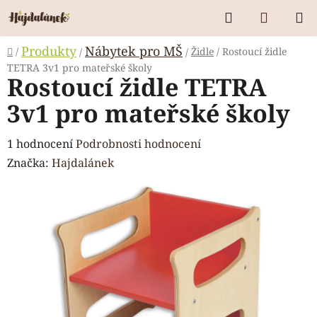
Přejít
Hledat
NÁKUP
na
KOŠÍK
obsah
Domů
Produkty
Nábytek pro MŠ
/
Židle
/
Rostoucí židle
/
/
TETRA 3v1 pro mateřské školy
Rostoucí židle TETRA
3v1 pro mateřské školy
Průměrné
1 hodnocení
Podrobnosti hodnocení
hodnocení
Značka:
Hajdalánek
produktu
je
5,0
z
5
hvězdiček.