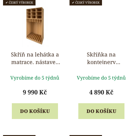
✔ ČESKÝ VÝROBEK
✔ ČESKÝ VÝROBEK
Skříň na lehátka a
Skříňka na
matrace, nástavec
kontejnery
na lůžkoviny - pro 4
Gratnells 105 x 82 x
Průměrné
ks
46 cm
Vyrobíme do 5 týdnů
Vyrobíme do 5 týdnů
hodnocení
produktu
9 990 Kč
4 890 Kč
je
5,0
DO KOŠÍKU
DO KOŠÍKU
z
5
hvězdiček.