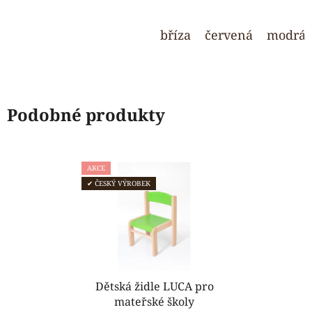
5
5
hvězdiček.
hvězdiček.
bříza
červená
modrá
Podobné produkty
AKCE
✔ ČESKÝ VÝROBEK
Dětská židle LUCA pro
mateřské školy