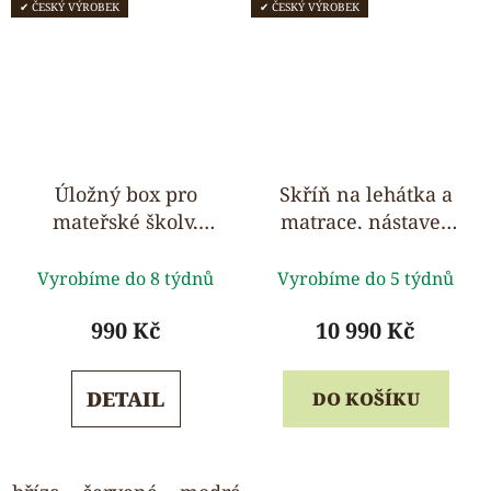
✔ ČESKÝ VÝROBEK
✔ ČESKÝ VÝROBEK
Úložný box pro
Skříň na lehátka a
mateřské školy,
matrace, nástavec
dřevěný, 31 x 35 x
na lůžkoviny - pro 5
Průměrné
19 cm
ks
Vyrobíme do 8 týdnů
Vyrobíme do 5 týdnů
hodnocení
produktu
990 Kč
10 990 Kč
je
5,0
DETAIL
DO KOŠÍKU
z
5
hvězdiček.