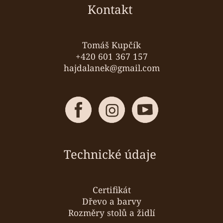
r
a
Kontakt
v
t
k
í
y
Tomáš Kupčík
v
+420 601 367 157
ý
hajdalanek@gmail.com
p
i
s
u
Technické údaje
Certifikát
Dřevo a barvy
Rozměry stolů a židlí