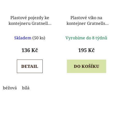
Plastové pojezdy ke
Plastové víko na
kontejneru Gratnells,
kontejner Gratnells,
347 mm
průhledné
Průměrné
Průměrné
Skladem
(50 ks)
Vyrobíme do 8 týdnů
hodnocení
hodnocení
produktu
produktu
136 Kč
195 Kč
je
je
5,0
5,0
DETAIL
DO KOŠÍKU
z
z
5
5
hvězdiček.
hvězdiček.
béžová
bílá