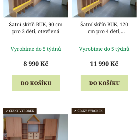
s
p
r
o
Šatní skříň BUK, 90 cm
Šatní skříň BUK, 120
pro 3 děti, otevřená
cm pro 4 děti,
d
otevřená
u
Průměrné
Průměrné
k
Vyrobíme do 5 týdnů
Vyrobíme do 5 týdnů
hodnocení
hodnocení
t
produktu
produktu
8 990 Kč
11 990 Kč
ů
je
je
5,0
5,0
DO KOŠÍKU
DO KOŠÍKU
z
z
5
5
hvězdiček.
hvězdiček.
✔ ČESKÝ VÝROBEK
✔ ČESKÝ VÝROBEK