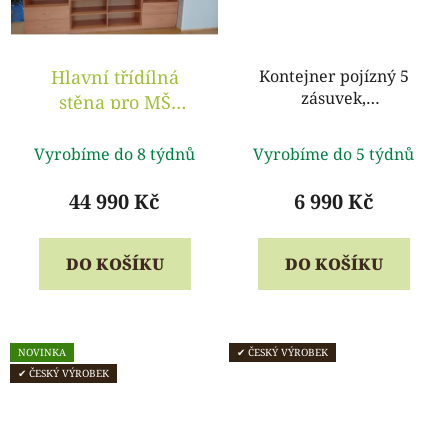
Hlavní třídílná
Kontejner pojízný 5
zásuvek,
stěna pro MŠ
uzamykatelný, buk
3050x420x2010 mm
Průměrné
Průměrné
Vyrobíme do 8 týdnů
Vyrobíme do 5 týdnů
hodnocení
hodnocení
produktu
produktu
44 990 Kč
6 990 Kč
je
je
5,0
5,0
DO KOŠÍKU
DO KOŠÍKU
z
z
5
5
hvězdiček.
hvězdiček.
NOVINKA
✔ ČESKÝ VÝROBEK
✔ ČESKÝ VÝROBEK