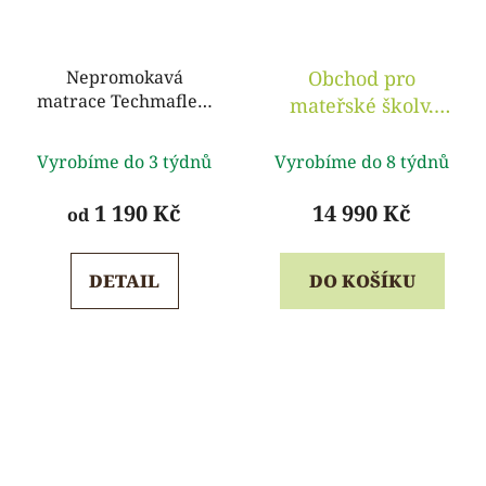
Nepromokavá
Obchod pro
matrace Techmaflex,
mateřské školy,
modrý potah
hrací , 150 x 140 x
Průměrné
Průměrné
31 cm
Vyrobíme do 3 týdnů
Vyrobíme do 8 týdnů
hodnocení
hodnocení
produktu
produktu
1 190 Kč
14 990 Kč
od
je
je
5,0
5,0
DETAIL
DO KOŠÍKU
z
z
5
5
hvězdiček.
hvězdiček.