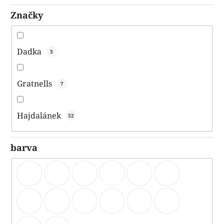
ů
Značky
Dadka
3
Gratnells
7
Hajdalánek
52
barva