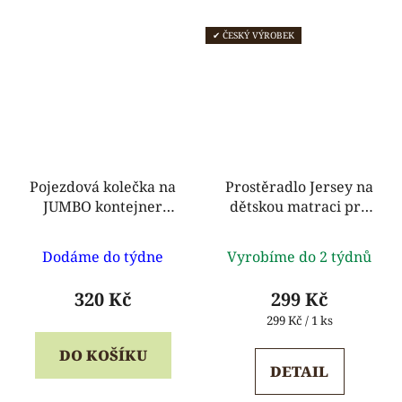
✔ ČESKÝ VÝROBEK
Pojezdová kolečka na
Prostěradlo Jersey na
JUMBO kontejner
dětskou matraci pro
Gratnells
MŠ
Průměrné
Průměrné
Dodáme do týdne
Vyrobíme do 2 týdnů
hodnocení
hodnocení
produktu
produktu
320 Kč
299 Kč
je
je
Měrná
299 Kč / 1 ks
cena:
5,0
5,0
DO KOŠÍKU
z
z
DETAIL
5
5