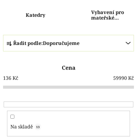
Vybavení pro
Katedry
mateřské
školy
Ř
Řadit podle:
Doporučujeme
a
z
e
Cena
n
í
136
Kč
59990
Kč
p
r
o
d
u
k
Na skladě
13
t