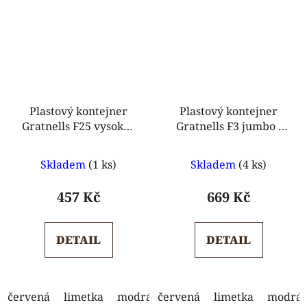
Plastový kontejner
Plastový kontejner
Gratnells F25 vysoký -
Gratnells F3 jumbo -
225 mm
300 mm
Průměrné
Průměrné
Skladem
(1 ks)
Skladem
(4 ks)
hodnocení
hodnocení
produktu
produktu
457 Kč
669 Kč
je
je
5,0
5,0
DETAIL
DETAIL
z
z
5
5
hvězdiček.
hvězdiček.
červená
limetka
modrá
červená
oranžová
limetka
světle modrá
modrá