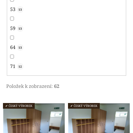
53
13
59
13
64
13
71
12
Položek k zobrazení:
62
V
✔ ČESKÝ VÝROBEK
✔ ČESKÝ VÝROBEK
ý
p
i