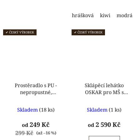
hvězdiček.
hvězdiček.
hrášková
kiwi
modrá
✔ ČESKÝ VÝROBEK
✔ ČESKÝ VÝROBEK
Prostěradlo s PU -
Sklápěcí lehátko
nepropustné,
OSKAR pro MŠ s
prodyšné
nepromokavým
Průměrné
Průměrné
potahem
Skladem
(18 ks)
Skladem
(1 ks)
hodnocení
hodnocení
produktu
produktu
249 Kč
2 590 Kč
od
od
je
je
299 Kč
(až –16 %)
5,0
5,0