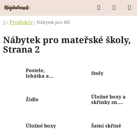
Přejít
Hledat
NÁKUP
na
KOŠÍK
obsah
Domů
Produkty
/
Nábytek pro MŠ
/
Nábytek pro mateřské školy
,
Strana 2
Postele,
Stoly
lehátka a
matrace
Úložné boxy a
Židle
skřínky zn.
Gratnells
Úložné boxy
Šatní skříně