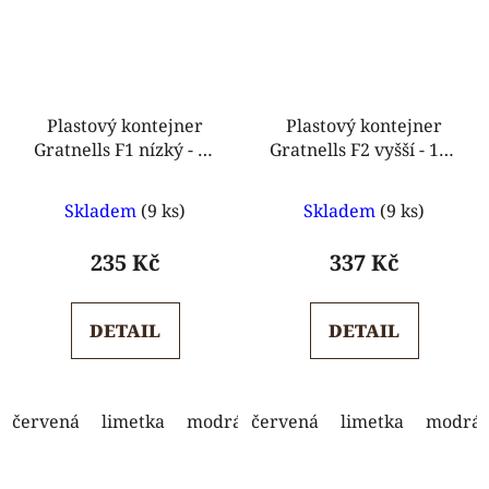
Plastový kontejner
Plastový kontejner
Gratnells F1 nízký - 75
Gratnells F2 vyšší - 150
mm
mm
Průměrné
Průměrné
Skladem
(9 ks)
Skladem
(9 ks)
hodnocení
hodnocení
produktu
produktu
235 Kč
337 Kč
je
je
5,0
5,0
DETAIL
DETAIL
z
z
5
5
hvězdiček.
hvězdiček.
červená
limetka
modrá
červená
oranžová
limetka
světle modrá
modrá