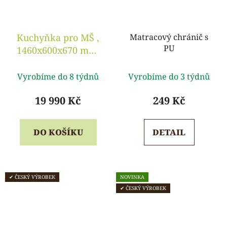
Kuchyňka pro MŠ ,
Matracový chránič s
PU
1460x600x670 mm,
buk
Průměrné
Průměrné
Vyrobíme do 8 týdnů
Vyrobíme do 3 týdnů
hodnocení
hodnocení
produktu
produktu
19 990 Kč
249 Kč
je
je
5,0
5,0
DO KOŠÍKU
DETAIL
z
z
5
5
hvězdiček.
hvězdiček.
✔ ČESKÝ VÝROBEK
NOVINKA
✔ ČESKÝ VÝROBEK