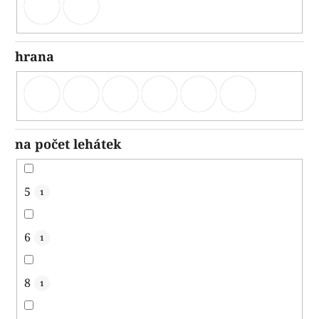
hrana
na počet lehátek
5
1
6
1
8
1