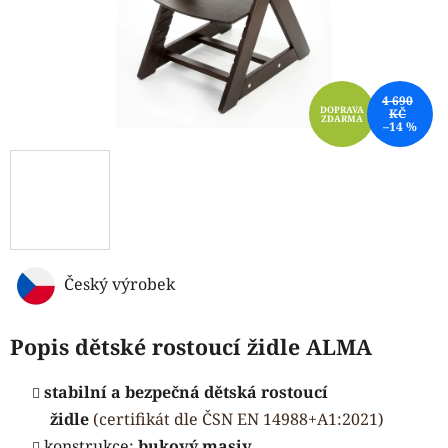
4 690
DOPRAVA
KČ
ZDARMA
–14 %
Český výrobek
Popis dětské rostoucí židle ALMA
stabilní a bezpečná dětská rostoucí
židle
(
certifikát dle ČSN EN 14988+A1:2021)
konstrukce:
bukový masiv