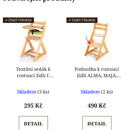
✔ ČESKÝ VÝROBEK
✔ ČESKÝ VÝROBEK
Textilní sedák k
Podnožka k rostoucí
rostoucí židli f.
židli ALMA, MAJA,
Hajdalánek
ELA, ANETA
Průměrné
Průměrné
Skladem
(3 ks)
Skladem
(2 ks)
hodnocení
hodnocení
produktu
produktu
295 Kč
490 Kč
je
je
5,0
5,0
DETAIL
DETAIL
z
z