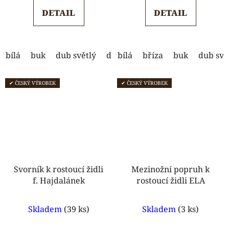
5,0
5,0
DETAIL
DETAIL
z
z
5
5
hvězdiček.
hvězdiček.
bílá
buk
dub světlý
dub tmavý
bílá
bříza
modrá
buk
ořech
dub svě
✔ ČESKÝ VÝROBEK
✔ ČESKÝ VÝROBEK
Svorník k rostoucí židli
Mezinožní popruh k
f. Hajdalánek
rostoucí židli ELA
Průměrné
Průměrné
Skladem
(39 ks)
Skladem
(3 ks)
hodnocení
hodnocení
produktu
produktu