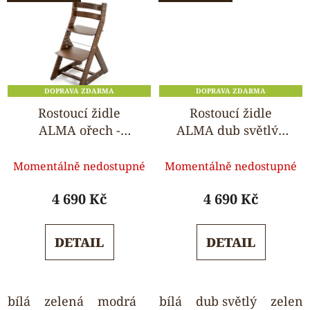
DOPRAVA ZDARMA
DOPRAVA ZDARMA
Rostoucí židle
Rostoucí židle
ALMA ořech -
ALMA dub světlý -
standard
standard
Průměrné
Průměrné
Momentálně nedostupné
Momentálně nedostupné
hodnocení
hodnocení
produktu
produktu
4 690 Kč
4 690 Kč
je
je
5,0
5,0
DETAIL
DETAIL
z
z
5
5
hvězdiček.
hvězdiček.
bílá
zelená
modrá
ořech
bílá
dub světlý
růžová
světle še
zelená