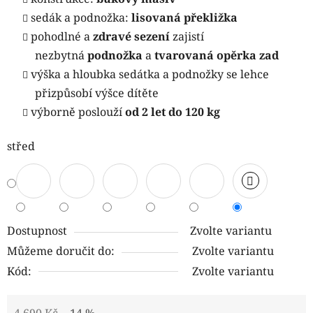
sedák a podnožka:
lisovaná překližka
pohodlné a
zdravé sezení
zajistí
nezbytná
podnožka
a
tvarovaná opěrka zad
výška a hloubka sedátka a podnožky se lehce
přizpůsobí výšce dítěte
výborně poslouží
od 2 let do 120 kg
střed
Dostupnost
Zvolte variantu
Můžeme doručit do:
Zvolte variantu
Kód:
Zvolte variantu
4 690 Kč
–14 %