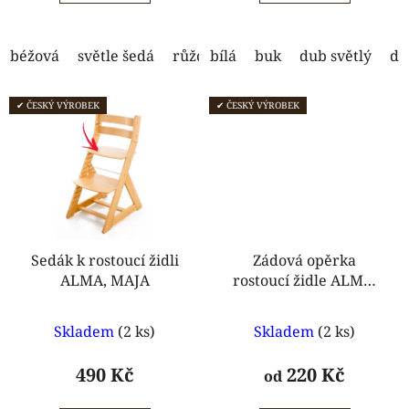
5
5
hvězdiček.
hvězdiček.
béžová
světle šedá
růžová - mráčky
bílá
buk
dub světlý
růžová - lišky
du
✔ ČESKÝ VÝROBEK
✔ ČESKÝ VÝROBEK
Sedák k rostoucí židli
Zádová opěrka
ALMA, MAJA
rostoucí židle ALMA,
ELA
Průměrné
Průměrné
Skladem
(2 ks)
Skladem
(2 ks)
hodnocení
hodnocení
produktu
produktu
490 Kč
220 Kč
od
je
je