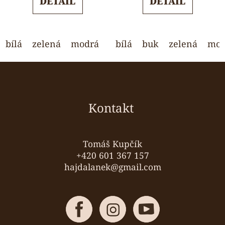
DETAIL
DETAIL
z
z
5
5
hvězdiček.
hvězdiček.
bílá
zelená
modrá
ořech
bílá
buk
světle šedá
zelená
mod
Z
á
p
a
Kontakt
t
í
Tomáš Kupčík
+420 601 367 157
hajdalanek@gmail.com