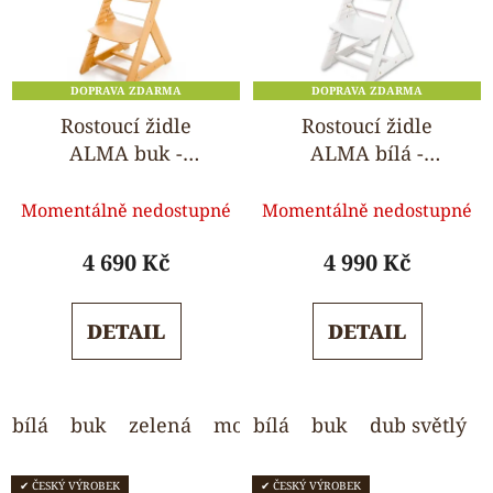
DOPRAVA ZDARMA
DOPRAVA ZDARMA
Rostoucí židle
Rostoucí židle
ALMA buk -
ALMA bílá -
standard
standard
Průměrné
Průměrné
Momentálně nedostupné
Momentálně nedostupné
hodnocení
hodnocení
produktu
produktu
4 690 Kč
4 990 Kč
je
je
5,0
5,0
DETAIL
DETAIL
z
z
5
5
hvězdiček.
hvězdiček.
bílá
buk
zelená
modrá
bílá
růžová
buk
dub světlý
světle šedá
✔ ČESKÝ VÝROBEK
✔ ČESKÝ VÝROBEK