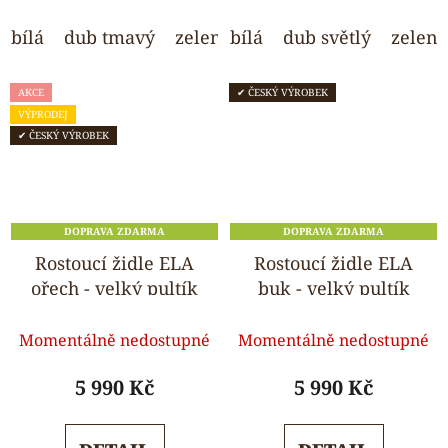
hvězdiček.
hvězdiček.
bílá
dub tmavý
zelená
bílá
modrá
dub světlý
růžová
zelená
svět
AKCE
✔ ČESKÝ VÝROBEK
VÝPRODEJ
✔ ČESKÝ VÝROBEK
DOPRAVA ZDARMA
DOPRAVA ZDARMA
Rostoucí židle ELA
Rostoucí židle ELA
ořech - velký pultík
buk - velký pultík
Průměrné
Průměrné
Momentálně nedostupné
Momentálně nedostupné
hodnocení
hodnocení
produktu
produktu
5 990 Kč
5 990 Kč
je
je
5,0
5,0