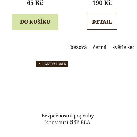
65 Kč
190 Kč
je
je
5,0
5,0
DO KOŠÍKU
DETAIL
z
z
5
5
hvězdiček.
hvězdiček.
béžová
černá
světle šed
✔ ČESKÝ VÝROBEK
Bezpečnostní popruhy
k rostoucí židli ELA