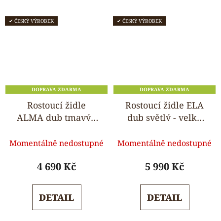
✔ ČESKÝ VÝROBEK
✔ ČESKÝ VÝROBEK
DOPRAVA ZDARMA
DOPRAVA ZDARMA
Rostoucí židle
Rostoucí židle ELA
ALMA dub tmavý -
dub světlý - velký
standard
pultík
Průměrné
Průměrné
Momentálně nedostupné
Momentálně nedostupné
hodnocení
hodnocení
produktu
produktu
4 690 Kč
5 990 Kč
je
je
5,0
5,0
DETAIL
DETAIL
z
z
5
5