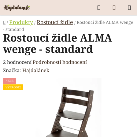
Přejít
Hledat
NÁKUP
na
KOŠÍK
obsah
Domů
Produkty
Rostoucí židle
/
Rostoucí židle ALMA wenge
/
/
- standard
Rostoucí židle ALMA
wenge - standard
Průměrné
2 hodnocení
Podrobnosti hodnocení
hodnocení
Značka:
Hajdalánek
produktu
AKCE
je
VÝPRODEJ
5,0
z
5
hvězdiček.