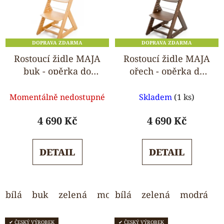
DOPRAVA ZDARMA
DOPRAVA ZDARMA
Rostoucí židle MAJA
Rostoucí židle MAJA
buk - opěrka do
ořech - opěrka do
kulata
kulata
Průměrné
Průměrné
Momentálně nedostupné
Skladem
(1 ks)
hodnocení
hodnocení
produktu
produktu
4 690 Kč
4 690 Kč
je
je
5,0
5,0
DETAIL
DETAIL
z
z
5
5
hvězdiček.
hvězdiček.
bílá
buk
zelená
modrá
bílá
růžová
zelená
světle šedá
modrá
o
✔ ČESKÝ VÝROBEK
✔ ČESKÝ VÝROBEK