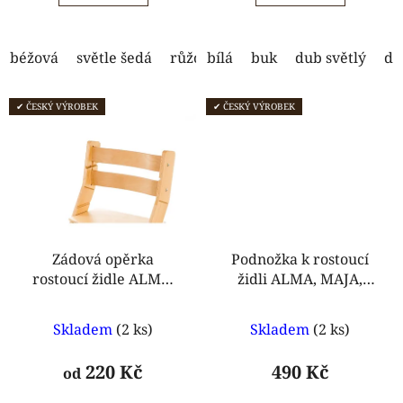
5
5
hvězdiček.
hvězdiček.
béžová
světle šedá
růžová - mráčky
bílá
buk
dub světlý
růžová - lišky
du
✔ ČESKÝ VÝROBEK
✔ ČESKÝ VÝROBEK
Zádová opěrka
Podnožka k rostoucí
rostoucí židle ALMA,
židli ALMA, MAJA,
ELA
ELA, ANETA
Průměrné
Průměrné
Skladem
(2 ks)
Skladem
(2 ks)
hodnocení
hodnocení
produktu
produktu
220 Kč
490 Kč
od
je
je