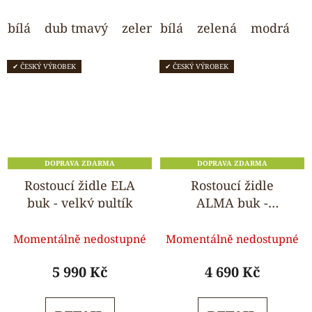
hvězdiček.
hvězdiček.
bílá
dub tmavý
zelená
bílá
modrá
zelená
růžová
modrá
svět
o
✔ ČESKÝ VÝROBEK
✔ ČESKÝ VÝROBEK
DOPRAVA ZDARMA
DOPRAVA ZDARMA
Rostoucí židle ELA
Rostoucí židle
buk - velký pultík
ALMA buk -
standard
Průměrné
Průměrné
Momentálně nedostupné
Momentálně nedostupné
hodnocení
hodnocení
produktu
produktu
5 990 Kč
4 690 Kč
je
je
5,0
5,0