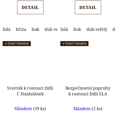
5,0
5,0
DETAIL
DETAIL
z
z
5
5
hvězdiček.
hvězdiček.
bílá
bříza
buk
dub světlý
bílá
dub tmavý
buk
dub světlý
ořech
du
s
✔ ČESKÝ VÝROBEK
✔ ČESKÝ VÝROBEK
Svorník k rostoucí židli
Bezpečnostní popruhy
f. Hajdalánek
k rostoucí židli ELA
Průměrné
Skladem
(39 ks)
Skladem
(2 ks)
hodnocení