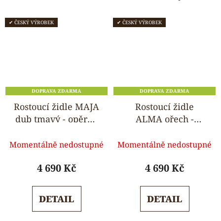
✔ ČESKÝ VÝROBEK
✔ ČESKÝ VÝROBEK
DOPRAVA ZDARMA
DOPRAVA ZDARMA
Rostoucí židle MAJA
Rostoucí židle
dub tmavý - opěrka
ALMA ořech -
do kulata
standard
Průměrné
Průměrné
Momentálně nedostupné
Momentálně nedostupné
hodnocení
hodnocení
produktu
produktu
4 690 Kč
4 690 Kč
je
je
5,0
5,0
DETAIL
DETAIL
z
z
5
5