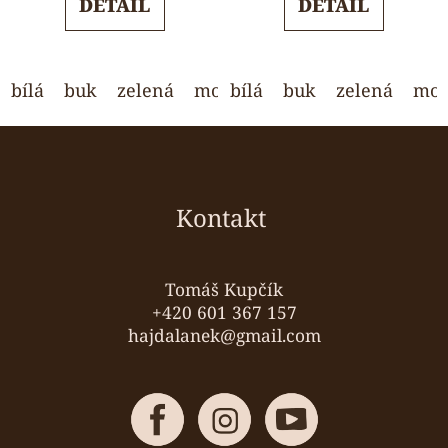
DETAIL
DETAIL
z
z
5
5
hvězdiček.
hvězdiček.
bílá
buk
zelená
modrá
bílá
světle šedá
buk
zelená
mod
Z
á
p
a
Kontakt
t
í
Tomáš Kupčík
+420 601 367 157
hajdalanek@gmail.com