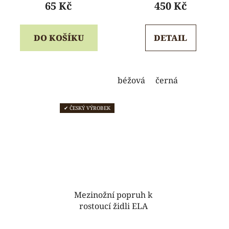
produktu
65 Kč
450 Kč
je
5,0
DO KOŠÍKU
DETAIL
z
5
hvězdiček.
béžová
černá
✔ ČESKÝ VÝROBEK
Mezinožní popruh k
rostoucí židli ELA
Průměrné