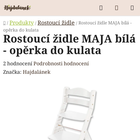
Přejít
Hledat
NÁKUP
na
KOŠÍK
obsah
Domů
Produkty
Rostoucí židle
/
Rostoucí židle MAJA bílá -
/
/
opěrka do kulata
Rostoucí židle MAJA bílá
- opěrka do kulata
Průměrné
2 hodnocení
Podrobnosti hodnocení
hodnocení
Značka:
Hajdalánek
produktu
je
5,0
z
5
hvězdiček.