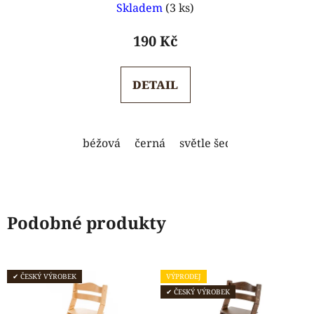
Skladem
(3 ks)
hodnocení
produktu
190 Kč
je
5,0
DETAIL
z
5
hvězdiček.
béžová
černá
světle šedá
Podobné produkty
✔ ČESKÝ VÝROBEK
VÝPRODEJ
✔ ČESKÝ VÝROBEK