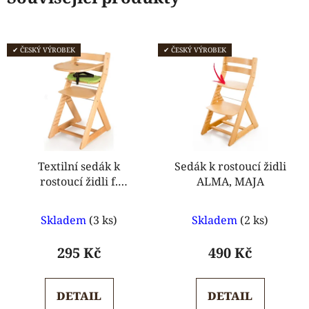
✔ ČESKÝ VÝROBEK
✔ ČESKÝ VÝROBEK
Textilní sedák k
Sedák k rostoucí židli
rostoucí židli f.
ALMA, MAJA
Hajdalánek
Průměrné
Průměrné
Skladem
(3 ks)
Skladem
(2 ks)
hodnocení
hodnocení
produktu
produktu
295 Kč
490 Kč
je
je
5,0
5,0
DETAIL
DETAIL
z
z