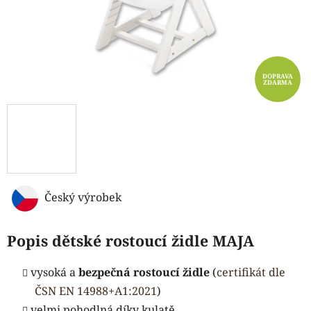
DOPRAVA
ZDARMA
Český výrobek
Popis dětské rostoucí židle MAJA
vysoká a
bezpečná rostoucí židle
(
certifikát dle
ČSN EN 14988+A1:2021
)
velmi pohodlná díky kulatě