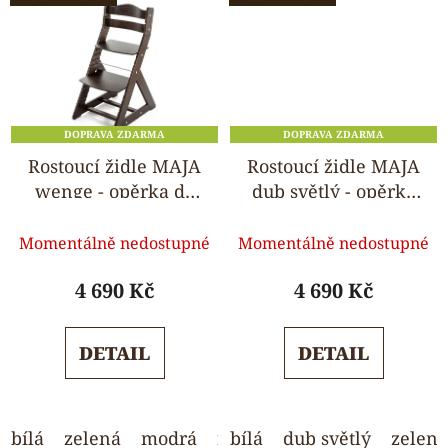
DOPRAVA ZDARMA
DOPRAVA ZDARMA
Rostoucí židle MAJA
Rostoucí židle MAJA
wenge - opěrka do
dub světlý - opěrka
kulata
do kulata
Průměrné
Průměrné
Momentálně nedostupné
Momentálně nedostupné
hodnocení
hodnocení
produktu
produktu
4 690 Kč
4 690 Kč
je
je
5,0
5,0
DETAIL
DETAIL
z
z
5
5
hvězdiček.
hvězdiček.
bílá
zelená
modrá
růžová
bílá
dub světlý
světle šedá
zelená
wen