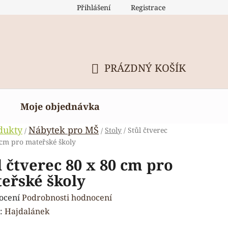
Přihlášení
Registrace
PRÁZDNÝ KOŠÍK
NÁKUPNÍ
KOŠÍK
Moje objednávka
dukty
Nábytek pro MŠ
Stoly
/
Stůl čtverec
/
/
 cm pro mateřské školy
l čtverec 80 x 80 cm pro
eřské školy
rné
ocení
Podrobnosti hodnocení
ení
:
Hajdalánek
tu