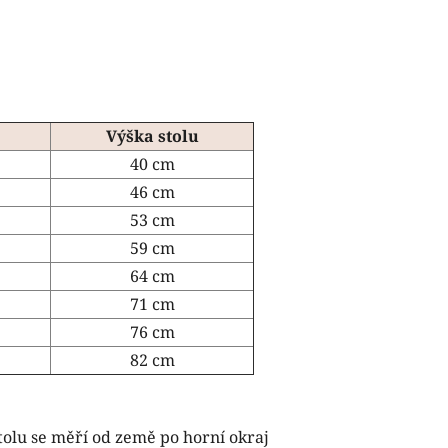
Výška stolu
40 cm
46 cm
53 cm
59 cm
64 cm
71 cm
76 cm
82 cm
tolu se měří od země po horní okraj