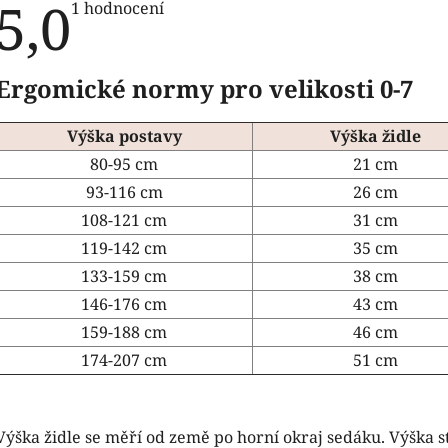
5,0
Průměrné
1 hodnocení
hodnocení
produktu
je
5,0
Ergomické normy pro velikosti 0-7
z
5
hvězdiček.
Výška postavy
Výška židle
80-95 cm
21 cm
93-116 cm
26 cm
108-121 cm
31 cm
119-142 cm
35 cm
133-159 cm
38 cm
146-176 cm
43 cm
159-188 cm
46 cm
174-207 cm
51 cm
Výška židle se měří od země po horní okraj sedáku. Výška s