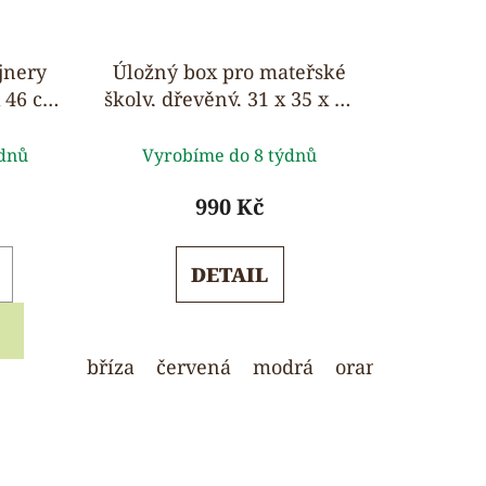
jnery
Úložný box pro mateřské
x 46 cm,
školy, dřevěný, 31 x 35 x 19
let
cm
rné
Průměrné
ýdnů
Vyrobíme do 8 týdnů
ení
hodnocení
tu
produktu
990 Kč
je
5,0
DETAIL
z
5
ček.
hvězdiček.
bříza
červená
modrá
oranžová
zele