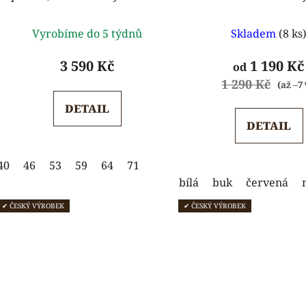
Průměrné
Průmě
Vyrobíme do 5 týdnů
Skladem
(8 ks
hodnocení
hodnoc
produktu
produk
3 590 Kč
1 190 Kč
od
je
je
1 290 Kč
(až –7
5,0
5,0
DETAIL
z
z
DETAIL
5
5
hvězdiček.
hvězdi
40
46
53
59
64
71
bílá
buk
červená
✔ ČESKÝ VÝROBEK
✔ ČESKÝ VÝROBEK