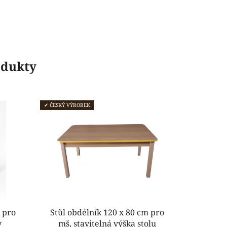
odukty
✔ ČESKÝ VÝROBEK
 pro
Stůl obdélník 120 x 80 cm pro
y
mš, stavitelná výška stolu