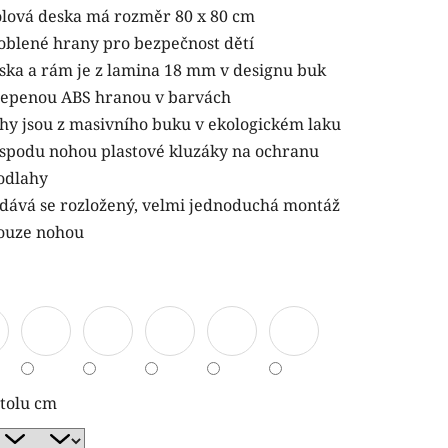
olová deska má rozměr 80 x 80 cm
oblené hrany pro bezpečnost dětí
ska a rám je z lamina 18 mm v designu buk
lepenou ABS hranou v barvách
hy jsou z masivního buku v ekologickém laku
ček.
spodu nohou plastové kluzáky na ochranu
odlahy
dává se rozložený, velmi jednoduchá montáž
ouze nohou
stolu cm