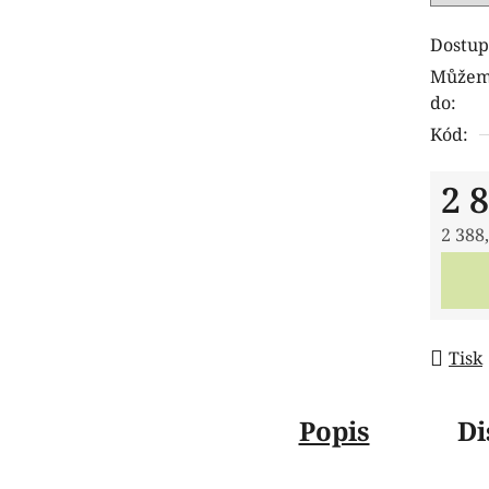
Dostup
Můžeme
do:
Kód:
2 
2 388
Měrná
Tisk
Popis
Di