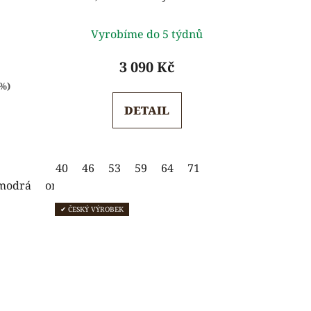
rné
Průměrné
)
Vyrobíme do 5 týdnů
ení
hodnocení
tu
produktu
3 090 Kč
je
 %)
5,0
DETAIL
z
5
ček.
hvězdiček.
40
46
53
59
64
71
modrá
oranžová
zelená
žlutá
✔ ČESKÝ VÝROBEK