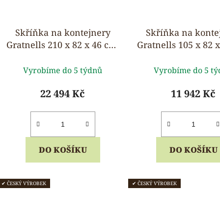
Skříňka na kontejnery
Skříňka na konte
Gratnells 210 x 82 x 46 cm,
Gratnells 105 x 82 
komplet včetně boxů
pojízdná, komp
Průměrné
Průmě
vybavená
Vyrobíme do 5 týdnů
Vyrobíme do 5 t
hodnocení
hodnoc
produktu
produk
22 494 Kč
11 942 Kč
je
je
5,0
5,0
z
z
5
5
DO KOŠÍKU
DO KOŠÍKU
hvězdiček.
hvězdi
✔ ČESKÝ VÝROBEK
✔ ČESKÝ VÝROBEK