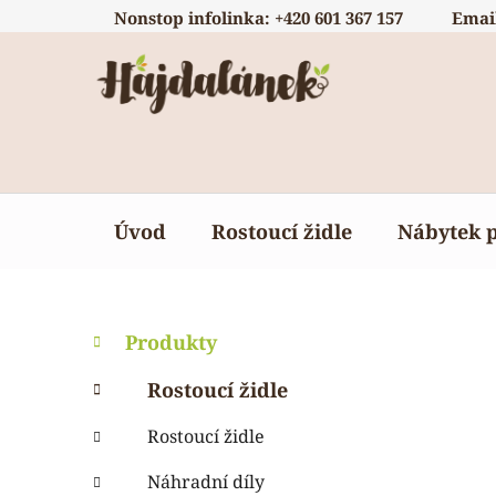
Přejít
Nonstop infolinka: +420 601 367 157
Emai
na
obsah
Úvod
Rostoucí židle
Nábytek 
P
K
Přeskočit
Produkty
a
o
kategorie
t
s
Rostoucí židle
e
t
g
Rostoucí židle
r
o
a
r
Náhradní díly