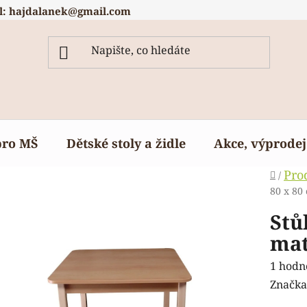
l: hajdalanek@gmail.com
pro MŠ
Dětské stoly a židle
Akce, výprodej
Domů
Pro
/
80 x 80
Stů
mat
Průmě
1 hodn
hodnoc
Značka
produk