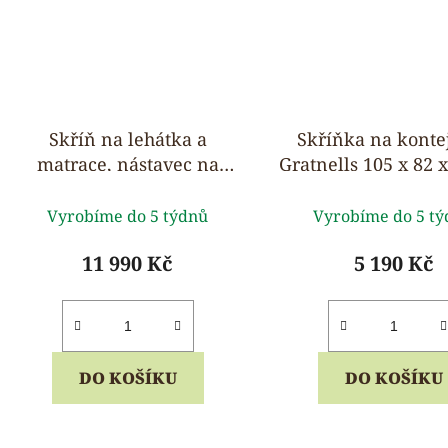
Skříň na lehátka a
Skříňka na konte
matrace, nástavec na
Gratnells 105 x 82 
lůžkoviny - pro 6 ks
pojízdná
Průměrné
Průmě
Vyrobíme do 5 týdnů
Vyrobíme do 5 t
hodnocení
hodnoc
produktu
produk
11 990 Kč
5 190 Kč
je
je
5,0
5,0
z
z
5
5
DO KOŠÍKU
DO KOŠÍKU
hvězdiček.
hvězdi