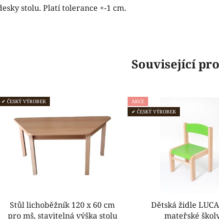
desky stolu. Platí tolerance +-1 cm.
Související pr
✔ ČESKÝ VÝROBEK
AKCE
✔ ČESKÝ VÝROBEK
Stůl lichoběžník 120 x 60 cm
Dětská židle LUCA
pro mš, stavitelná výška stolu
mateřské škol