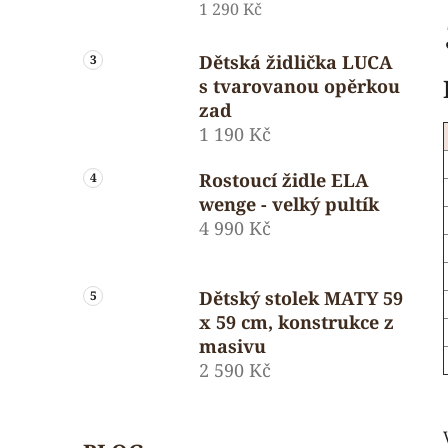
1 290 Kč
Dětská židlička LUCA
s tvarovanou opěrkou
zad
1 190 Kč
Rostoucí židle ELA
wenge - velký pultík
4 990 Kč
Dětský stolek MATY 59
x 59 cm, konstrukce z
masivu
2 590 Kč