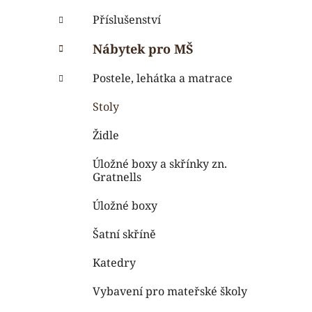
i
n
e
n
Příslušenství
í
Nábytek pro MŠ
p
a
Postele, lehátka a matrace
n
Stoly
e
l
Židle
Úložné boxy a skřínky zn.
Gratnells
Úložné boxy
Šatní skříně
Katedry
Vybavení pro mateřské školy