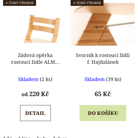
✔ ČESKÝ VÝROBEK
✔ ČESKÝ VÝROBEK
Zádová opěrka
Svorník k rostoucí židli
rostoucí židle ALMA,
f. Hajdalánek
ELA
Průměrné
Průměrné
Skladem
(2 ks)
Skladem
(39 ks)
hodnocení
hodnocení
produktu
produktu
220 Kč
65 Kč
od
je
je
5,0
5,0
DETAIL
DO KOŠÍKU
z
z
5
5
hvězdiček.
hvězdiček.