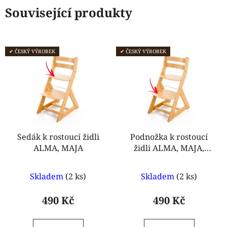
Související produkty
✔ ČESKÝ VÝROBEK
✔ ČESKÝ VÝROBEK
Sedák k rostoucí židli
Podnožka k rostoucí
ALMA, MAJA
židli ALMA, MAJA,
ELA, ANETA
Průměrné
Průměrné
Skladem
(2 ks)
Skladem
(2 ks)
hodnocení
hodnocení
produktu
produktu
490 Kč
490 Kč
je
je
5,0
5,0