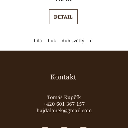
je
5,0
DETAIL
z
5
hvězdiček.
bílá
buk
dub světlý
dub tmavý
mod
Z
á
p
a
Kontakt
t
í
Tomáš Kupčík
+420 601 367 157
hajdalanek@gmail.com