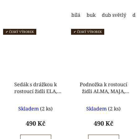
5
5
hvězdiček.
hvězdiček.
bílá
buk
dub světlý
du
✔ ČESKÝ VÝROBEK
✔ ČESKÝ VÝROBEK
Sedák s drážkou k
Podnožka k rostoucí
rostoucí židli ELA,
židli ALMA, MAJA,
ANETA
ELA, ANETA
Průměrné
Průměrné
Skladem
(2 ks)
Skladem
(2 ks)
hodnocení
hodnocení
produktu
produktu
490 Kč
490 Kč
je
je
5,0
5,0