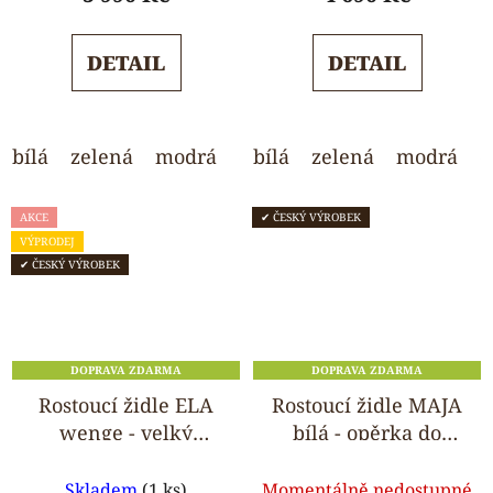
je
je
5,0
5,0
DETAIL
DETAIL
z
z
5
5
hvězdiček.
hvězdiček.
bílá
zelená
modrá
ořech
bílá
zelená
světle šedá
modrá
o
AKCE
✔ ČESKÝ VÝROBEK
VÝPRODEJ
✔ ČESKÝ VÝROBEK
DOPRAVA ZDARMA
DOPRAVA ZDARMA
Rostoucí židle ELA
Rostoucí židle MAJA
wenge - velký
bílá - opěrka do
pultík
kulata
Průměrné
Průměrné
Skladem
(1 ks)
Momentálně nedostupné