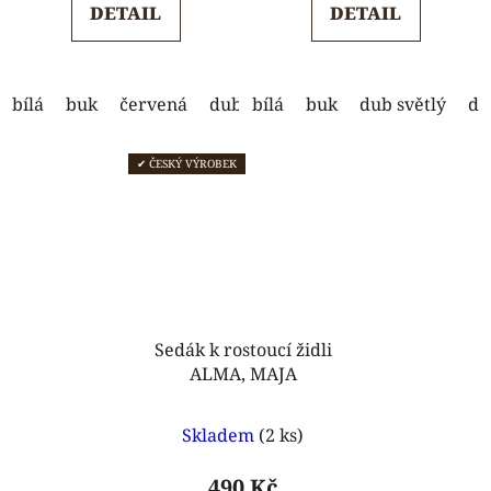
DETAIL
DETAIL
z
z
5
5
hvězdiček.
hvězdiček.
bílá
buk
červená
dub světlý
bílá
buk
dub tmavý
dub světlý
modrá
du
✔ ČESKÝ VÝROBEK
Sedák k rostoucí židli
ALMA, MAJA
Průměrné
Skladem
(2 ks)
hodnocení
produktu
490 Kč