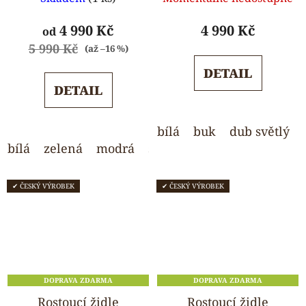
hodnocení
hodnocení
produktu
produktu
4 990 Kč
4 990 Kč
od
je
je
5 990 Kč
(až –16 %)
5,0
5,0
DETAIL
z
z
DETAIL
5
5
hvězdiček.
hvězdiček.
bílá
buk
dub světlý
bílá
zelená
modrá
světle šedá
wenge
✔ ČESKÝ VÝROBEK
✔ ČESKÝ VÝROBEK
DOPRAVA ZDARMA
DOPRAVA ZDARMA
Rostoucí židle
Rostoucí židle