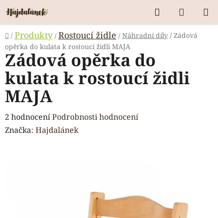
Přejít
Hledat
NÁKUP
na
KOŠÍK
obsah
Domů
Produkty
Rostoucí židle
/
Náhradní díly
/
Zádová
/
/
opěrka do kulata k rostoucí židli MAJA
Zádová opěrka do
kulata k rostoucí židli
MAJA
Průměrné
2 hodnocení
Podrobnosti hodnocení
hodnocení
Značka:
Hajdalánek
produktu
je
5,0
z
5
hvězdiček.