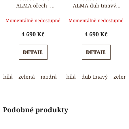
ALMA ořech -
ALMA dub tmavý -
standard
standard
Průměrné
Průměrné
Momentálně nedostupné
Momentálně nedostupné
hodnocení
hodnocení
produktu
produktu
4 690 Kč
4 690 Kč
je
je
5,0
5,0
DETAIL
DETAIL
z
z
5
5
hvězdiček.
hvězdiček.
bílá
zelená
modrá
ořech
bílá
dub tmavý
růžová
světle še
zelen
Podobné produkty