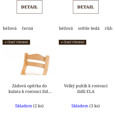
5,0
DETAIL
DETAIL
z
5
hvězdiček.
béžová
černá
béžová
světle šedá
růžo
✔ ČESKÝ VÝROBEK
✔ ČESKÝ VÝROBEK
Zádová opěrka do
Velký pultík k rostoucí
kulata k rostoucí židli
židli ELA
MAJA
Průměrné
Průměrné
Skladem
(2 ks)
Skladem
(3 ks)
hodnocení
hodnocení