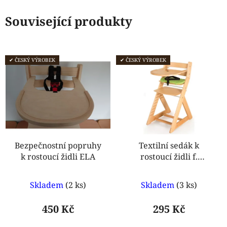
Související produkty
✔ ČESKÝ VÝROBEK
✔ ČESKÝ VÝROBEK
Bezpečnostní popruhy
Textilní sedák k
k rostoucí židli ELA
rostoucí židli f.
Hajdalánek
Průměrné
Skladem
(2 ks)
Skladem
(3 ks)
hodnocení
produktu
450 Kč
295 Kč
je