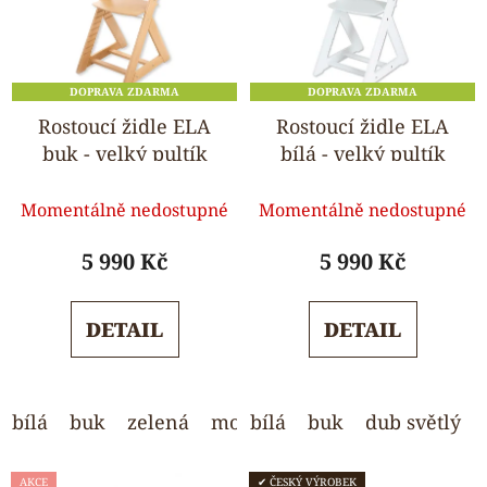
DOPRAVA ZDARMA
DOPRAVA ZDARMA
Rostoucí židle ELA
Rostoucí židle ELA
buk - velký pultík
bílá - velký pultík
Průměrné
Průměrné
Momentálně nedostupné
Momentálně nedostupné
hodnocení
hodnocení
produktu
produktu
5 990 Kč
5 990 Kč
je
je
5,0
5,0
DETAIL
DETAIL
z
z
5
5
hvězdiček.
hvězdiček.
bílá
buk
zelená
modrá
bílá
světle šedá
buk
dub světlý
AKCE
✔ ČESKÝ VÝROBEK