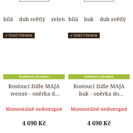
5
5
hvězdiček.
hvězdiček.
bílá
dub světlý
zelená
bílá
modrá
buk
světle šedá
dub světlý
✔ ČESKÝ VÝROBEK
✔ ČESKÝ VÝROBEK
DOPRAVA ZDARMA
DOPRAVA ZDARMA
Rostoucí židle MAJA
Rostoucí židle MAJA
wenge - opěrka do
buk - opěrka do
kulata
kulata
Průměrné
Průměrné
Momentálně nedostupné
Momentálně nedostupné
hodnocení
hodnocení
produktu
produktu
4 690 Kč
4 690 Kč
je
je