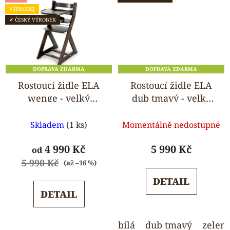
VÝPRODEJ
✔ ČESKÝ VÝROBEK
DOPRAVA ZDARMA
DOPRAVA ZDARMA
Rostoucí židle ELA
Rostoucí židle ELA
wenge - velký
dub tmavý - velký
pultík
pultík
Průměrné
Průměrné
Skladem
(1 ks)
Momentálně nedostupné
hodnocení
hodnocení
produktu
produktu
4 990 Kč
5 990 Kč
od
je
je
5 990 Kč
(až –16 %)
5,0
5,0
DETAIL
z
z
DETAIL
5
5
hvězdiček.
hvězdiček.
bílá
dub tmavý
zelen