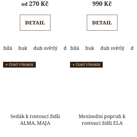
produktu
produktu
270 Kč
990 Kč
od
je
je
5,0
5,0
DETAIL
DETAIL
z
z
5
5
hvězdiček.
hvězdiček.
bílá
buk
dub světlý
dub tmavý
bílá
buk
ořech
dub světlý
wenge
du
✔ ČESKÝ VÝROBEK
✔ ČESKÝ VÝROBEK
Sedák k rostoucí židli
Mezinožní popruh k
ALMA, MAJA
rostoucí židli ELA
Průměrné
Průměrné