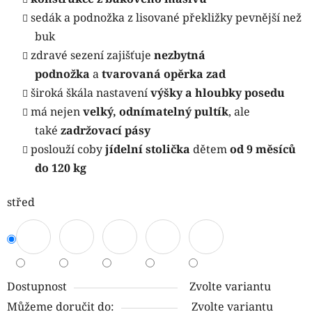
sedák a podnožka z lisované překližky pevnější než
buk
zdravé sezení zajišťuje
nezbytná
podnožka
a
tvarovaná opěrka zad
široká škála nastavení
výšky a hloubky posedu
má nejen
velký, odnímatelný pultík
, ale
také
zadržovací pásy
poslouží coby
jídelní stolička
dětem
od 9 měsíců
do 120 kg
střed
Dostupnost
Zvolte variantu
Můžeme doručit do:
Zvolte variantu