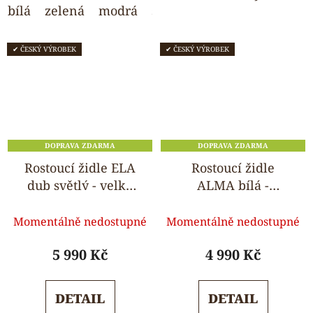
bílá
zelená
modrá
světle šedá
wenge
✔ ČESKÝ VÝROBEK
✔ ČESKÝ VÝROBEK
DOPRAVA ZDARMA
DOPRAVA ZDARMA
Rostoucí židle ELA
Rostoucí židle
dub světlý - velký
ALMA bílá -
pultík
standard
Průměrné
Průměrné
Momentálně nedostupné
Momentálně nedostupné
hodnocení
hodnocení
produktu
produktu
5 990 Kč
4 990 Kč
je
je
5,0
5,0
DETAIL
DETAIL
z
z