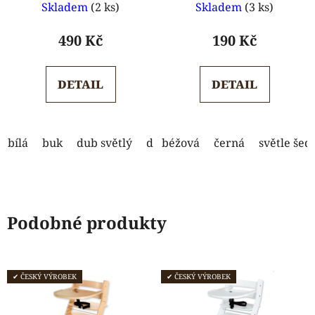
Skladem
(2 ks)
Skladem
(3 ks)
hodnocení
hodnocení
produktu
produktu
490 Kč
190 Kč
je
je
5,0
5,0
DETAIL
DETAIL
z
z
5
5
hvězdiček.
hvězdiček.
bílá
buk
dub světlý
dub tmavý
béžová
černá
modrá
světle šed
ořech
Podobné produkty
✔ ČESKÝ VÝROBEK
✔ ČESKÝ VÝROBEK