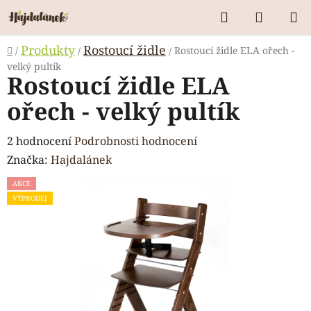
Přejít
Hledat
NÁKUP
na
KOŠÍK
obsah
Domů
Produkty
Rostoucí židle
/
Rostoucí židle ELA ořech -
/
/
velký pultík
Rostoucí židle ELA
ořech - velký pultík
Průměrné
2 hodnocení
Podrobnosti hodnocení
hodnocení
Značka:
Hajdalánek
produktu
AKCE
je
VÝPRODEJ
5,0
z
5
hvězdiček.