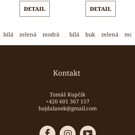
5,0
5,0
DETAIL
DETAIL
z
z
5
5
hvězdiček.
hvězdiček.
bílá
zelená
modrá
růžová
bílá
buk
světle šedá
zelená
wen
mod
Z
á
p
a
Kontakt
t
í
Tomáš Kupčík
+420 601 367 157
hajdalanek@gmail.com