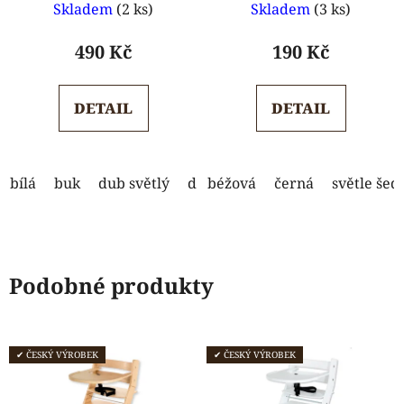
Skladem
(2 ks)
Skladem
(3 ks)
hodnocení
hodnocení
produktu
produktu
490 Kč
190 Kč
je
je
5,0
5,0
DETAIL
DETAIL
z
z
5
5
hvězdiček.
hvězdiček.
bílá
buk
dub světlý
dub tmavý
béžová
černá
modrá
světle šed
ořech
Podobné produkty
✔ ČESKÝ VÝROBEK
✔ ČESKÝ VÝROBEK