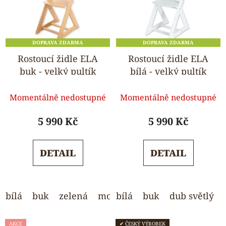
DOPRAVA ZDARMA
DOPRAVA ZDARMA
Rostoucí židle ELA
Rostoucí židle ELA
buk - velký pultík
bílá - velký pultík
Průměrné
Průměrné
Momentálně nedostupné
Momentálně nedostupné
hodnocení
hodnocení
produktu
produktu
5 990 Kč
5 990 Kč
je
je
5,0
5,0
DETAIL
DETAIL
z
z
5
5
hvězdiček.
hvězdiček.
bílá
buk
zelená
modrá
bílá
světle šedá
buk
dub světlý
AKCE
✔ ČESKÝ VÝROBEK