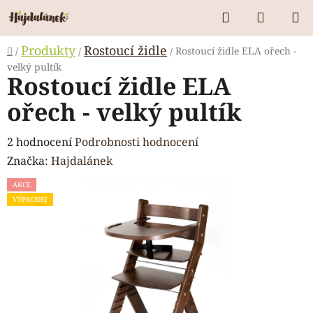
Přejít
Hledat
NÁKUP
na
KOŠÍK
obsah
Domů
Produkty
Rostoucí židle
/
Rostoucí židle ELA ořech -
/
/
velký pultík
Rostoucí židle ELA
ořech - velký pultík
Průměrné
2 hodnocení
Podrobnosti hodnocení
hodnocení
Značka:
Hajdalánek
produktu
AKCE
je
VÝPRODEJ
5,0
z
5
hvězdiček.