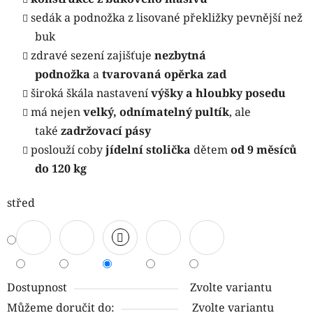
sedák a podnožka z lisované překližky pevnější než
buk
zdravé sezení zajišťuje
nezbytná
podnožka
a
tvarovaná opěrka zad
široká škála nastavení
výšky a hloubky posedu
má nejen
velký, odnímatelný pultík
, ale
také
zadržovací pásy
poslouží coby
jídelní stolička
dětem
od 9 měsíců
do 120 kg
střed
Dostupnost
Zvolte variantu
Můžeme doručit do:
Zvolte variantu