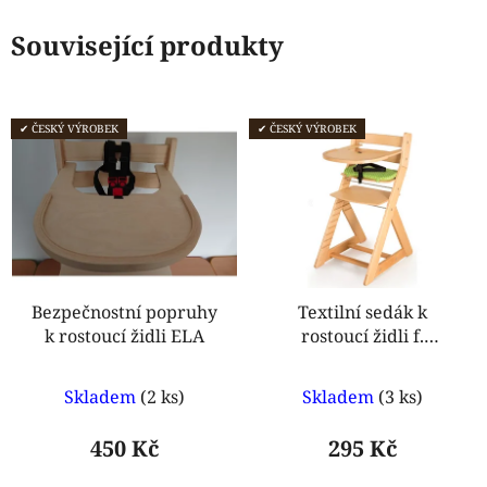
Související produkty
✔ ČESKÝ VÝROBEK
✔ ČESKÝ VÝROBEK
Bezpečnostní popruhy
Textilní sedák k
k rostoucí židli ELA
rostoucí židli f.
Hajdalánek
Průměrné
Skladem
(2 ks)
Skladem
(3 ks)
hodnocení
produktu
450 Kč
295 Kč
je