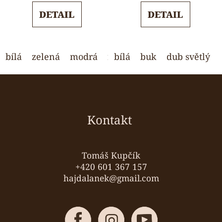
5,0
5,0
DETAIL
DETAIL
z
z
5
5
hvězdiček.
hvězdiček.
bílá
zelená
modrá
růžová
bílá
buk
světle šedá
dub světlý
wen
Z
á
p
a
Kontakt
t
í
Tomáš Kupčík
+420 601 367 157
hajdalanek@gmail.com