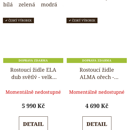
bílá
zelená
modrá
světle šedá
wenge
✔ ČESKÝ VÝROBEK
✔ ČESKÝ VÝROBEK
DOPRAVA ZDARMA
DOPRAVA ZDARMA
Rostoucí židle ELA
Rostoucí židle
dub světlý - velký
ALMA ořech -
pultík
standard
Průměrné
Průměrné
Momentálně nedostupné
Momentálně nedostupné
hodnocení
hodnocení
produktu
produktu
5 990 Kč
4 690 Kč
je
je
5,0
5,0
DETAIL
DETAIL
z
z