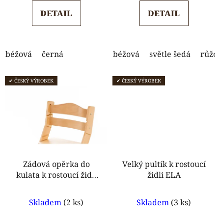
5,0
DETAIL
DETAIL
z
5
hvězdiček.
béžová
černá
béžová
světle šedá
růžo
✔ ČESKÝ VÝROBEK
✔ ČESKÝ VÝROBEK
Zádová opěrka do
Velký pultík k rostoucí
kulata k rostoucí židli
židli ELA
MAJA
Průměrné
Průměrné
Skladem
(2 ks)
Skladem
(3 ks)
hodnocení
hodnocení