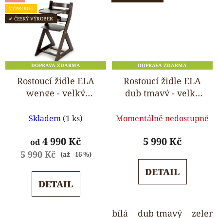
VÝPRODEJ
✔ ČESKÝ VÝROBEK
DOPRAVA ZDARMA
DOPRAVA ZDARMA
Rostoucí židle ELA
Rostoucí židle ELA
wenge - velký
dub tmavý - velký
pultík
pultík
Průměrné
Průměrné
Skladem
(1 ks)
Momentálně nedostupné
hodnocení
hodnocení
produktu
produktu
4 990 Kč
5 990 Kč
od
je
je
5 990 Kč
(až –16 %)
5,0
5,0
DETAIL
z
z
DETAIL
5
5
hvězdiček.
hvězdiček.
bílá
dub tmavý
zelen