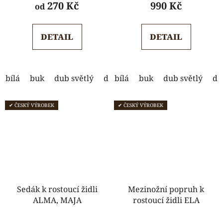
produktu
produktu
270 Kč
990 Kč
od
je
je
5,0
5,0
DETAIL
DETAIL
z
z
5
5
hvězdiček.
hvězdiček.
bílá
buk
dub světlý
dub tmavý
bílá
buk
ořech
dub světlý
wenge
du
✔ ČESKÝ VÝROBEK
✔ ČESKÝ VÝROBEK
Sedák k rostoucí židli
Mezinožní popruh k
ALMA, MAJA
rostoucí židli ELA
Průměrné
Průměrné