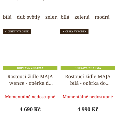
5
5
hvězdiček.
hvězdiček.
bílá
dub světlý
zelená
bílá
modrá
zelená
světle šedá
modrá
o
✔ ČESKÝ VÝROBEK
✔ ČESKÝ VÝROBEK
DOPRAVA ZDARMA
DOPRAVA ZDARMA
Rostoucí židle MAJA
Rostoucí židle MAJA
wenge - opěrka do
bílá - opěrka do
kulata
kulata
Průměrné
Průměrné
Momentálně nedostupné
Momentálně nedostupné
hodnocení
hodnocení
produktu
produktu
4 690 Kč
4 990 Kč
je
je