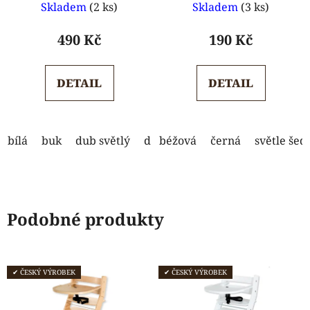
Skladem
(2 ks)
Skladem
(3 ks)
hodnocení
hodnocení
produktu
produktu
490 Kč
190 Kč
je
je
5,0
5,0
DETAIL
DETAIL
z
z
5
5
hvězdiček.
hvězdiček.
bílá
buk
dub světlý
dub tmavý
béžová
černá
modrá
světle šed
ořech
Podobné produkty
✔ ČESKÝ VÝROBEK
✔ ČESKÝ VÝROBEK