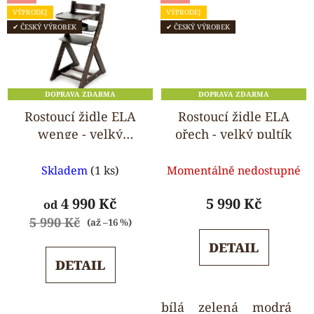
VÝPRODEJ
VÝPRODEJ
✔ ČESKÝ VÝROBEK
✔ ČESKÝ VÝROBEK
DOPRAVA ZDARMA
DOPRAVA ZDARMA
Rostoucí židle ELA
Rostoucí židle ELA
wenge - velký
ořech - velký pultík
pultík
Průměrné
Průměrné
Skladem
(1 ks)
Momentálně nedostupné
hodnocení
hodnocení
produktu
produktu
4 990 Kč
5 990 Kč
od
je
je
5 990 Kč
(až –16 %)
5,0
5,0
DETAIL
z
z
DETAIL
5
5
hvězdiček.
hvězdiček.
bílá
zelená
modrá
o