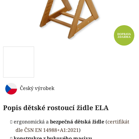
DOPRAVA
ZDARMA
Český výrobek
Popis dětské rostoucí židle ELA
ergonomická a
bezpečná dětská židle
(
certifikát
dle ČSN EN 14988+A1:2021
)
konstrukce z bukového masivu