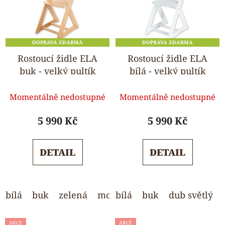
DOPRAVA ZDARMA
DOPRAVA ZDARMA
Rostoucí židle ELA
Rostoucí židle ELA
buk - velký pultík
bílá - velký pultík
Průměrné
Průměrné
Momentálně nedostupné
Momentálně nedostupné
hodnocení
hodnocení
produktu
produktu
5 990 Kč
5 990 Kč
je
je
5,0
5,0
DETAIL
DETAIL
z
z
5
5
hvězdiček.
hvězdiček.
bílá
buk
zelená
modrá
bílá
světle šedá
buk
dub světlý
AKCE
AKCE