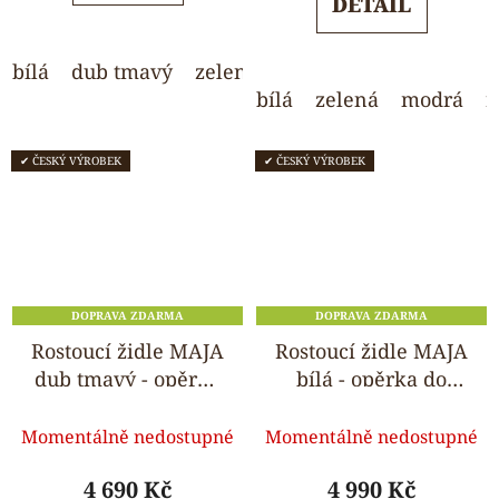
DETAIL
5
5
hvězdiček.
hvězdiček.
bílá
dub tmavý
zelená
modrá
světle šedá
bílá
zelená
modrá
r
✔ ČESKÝ VÝROBEK
✔ ČESKÝ VÝROBEK
DOPRAVA ZDARMA
DOPRAVA ZDARMA
Rostoucí židle MAJA
Rostoucí židle MAJA
dub tmavý - opěrka
bílá - opěrka do
do kulata
kulata
Průměrné
Průměrné
Momentálně nedostupné
Momentálně nedostupné
hodnocení
hodnocení
produktu
produktu
4 690 Kč
4 990 Kč