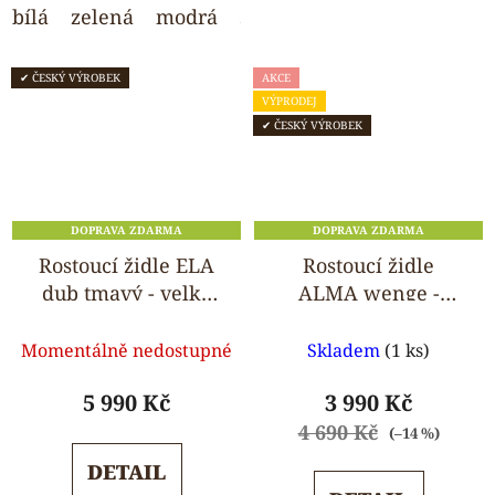
bílá
zelená
modrá
světle šedá
wenge
✔ ČESKÝ VÝROBEK
AKCE
VÝPRODEJ
✔ ČESKÝ VÝROBEK
DOPRAVA ZDARMA
DOPRAVA ZDARMA
Rostoucí židle ELA
Rostoucí židle
dub tmavý - velký
ALMA wenge -
pultík
standard
Průměrné
Průměrné
Momentálně nedostupné
Skladem
(1 ks)
hodnocení
hodnocení
produktu
produktu
5 990 Kč
3 990 Kč
je
je
4 690 Kč
(–14 %)
5,0
5,0
DETAIL
z
z