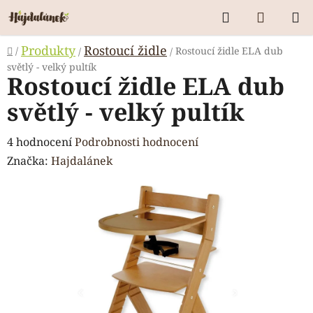
Přejít
Hledat
NÁKUP
na
KOŠÍK
obsah
Domů
Produkty
Rostoucí židle
/
Rostoucí židle ELA dub
/
/
světlý - velký pultík
Rostoucí židle ELA dub
světlý - velký pultík
Průměrné
4 hodnocení
Podrobnosti hodnocení
hodnocení
Značka:
Hajdalánek
produktu
je
5,0
z
5
hvězdiček.