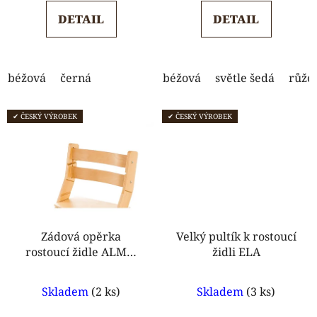
5,0
DETAIL
DETAIL
z
5
hvězdiček.
béžová
černá
béžová
světle šedá
růžo
✔ ČESKÝ VÝROBEK
✔ ČESKÝ VÝROBEK
Zádová opěrka
Velký pultík k rostoucí
rostoucí židle ALMA,
židli ELA
ELA
Průměrné
Průměrné
Skladem
(2 ks)
Skladem
(3 ks)
hodnocení
hodnocení