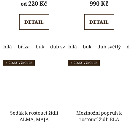
produktu
produktu
220 Kč
990 Kč
od
je
je
5,0
5,0
DETAIL
DETAIL
z
z
5
5
hvězdiček.
hvězdiček.
bílá
bříza
buk
dub světlý
bílá
dub tmavý
buk
dub světlý
ořech
du
s
✔ ČESKÝ VÝROBEK
✔ ČESKÝ VÝROBEK
Sedák k rostoucí židli
Mezinožní popruh k
ALMA, MAJA
rostoucí židli ELA
Průměrné
Průměrné