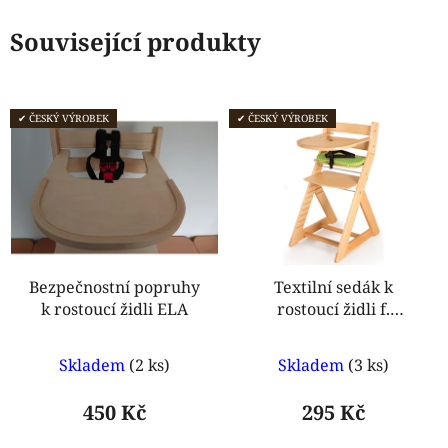
Související produkty
✔ ČESKÝ VÝROBEK
✔ ČESKÝ VÝROBEK
Bezpečnostní popruhy
Textilní sedák k
k rostoucí židli ELA
rostoucí židli f.
Hajdalánek
Průměrné
Skladem
(2 ks)
Skladem
(3 ks)
hodnocení
produktu
450 Kč
295 Kč
je