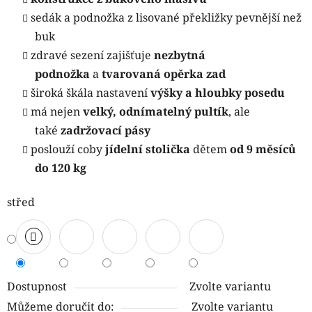
sedák a podnožka z lisované překližky pevnější než
buk
zdravé sezení zajišťuje
nezbytná
podnožka
a
tvarovaná opěrka zad
široká škála nastavení
výšky a hloubky posedu
má nejen
velký, odnímatelný pultík
, ale
také
zadržovací pásy
poslouží coby
jídelní stolička
dětem
od 9 měsíců
do 120 kg
střed
Dostupnost
Zvolte variantu
Můžeme doručit do:
Zvolte variantu